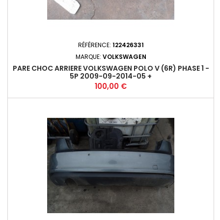
RÉFÉRENCE:
122426331
MARQUE:
VOLKSWAGEN
PARE CHOC ARRIERE VOLKSWAGEN POLO V (6R) PHASE 1 -
5P 2009-09-2014-05 +
Prix
100,00 €