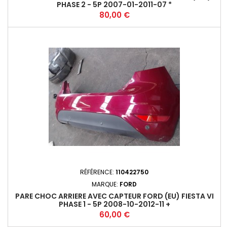
PHASE 2 - 5P 2007-01-2011-07 *
Prix
80,00 €
RÉFÉRENCE:
110422750
MARQUE:
FORD
PARE CHOC ARRIERE AVEC CAPTEUR FORD (EU) FIESTA VI
PHASE 1 - 5P 2008-10-2012-11 +
Prix
60,00 €