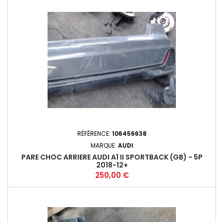
RÉFÉRENCE:
106456638
MARQUE:
AUDI
PARE CHOC ARRIERE AUDI A1 II SPORTBACK (GB) - 5P
2018-12+
Prix
250,00 €