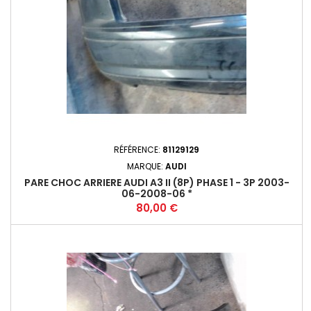
RÉFÉRENCE:
81129129
MARQUE:
AUDI
PARE CHOC ARRIERE AUDI A3 II (8P) PHASE 1 - 3P 2003-
06-2008-06 *
Prix
80,00 €