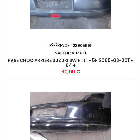
RÉFÉRENCE:
123905516
MARQUE:
SUZUKI
PARE CHOC ARRIERE SUZUKI SWIFT III - 5P 2005-03-2011-
04 +
Prix
80,00 €