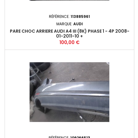
RÉFÉRENCE:
113885961
MARQUE:
AUDI
PARE CHOC ARRIERE AUDI A4 III (8K) PHASE 1 - 4P 2008-
01-2011-10 +
Prix
100,00 €
RÉFÉRENCE:
109266513