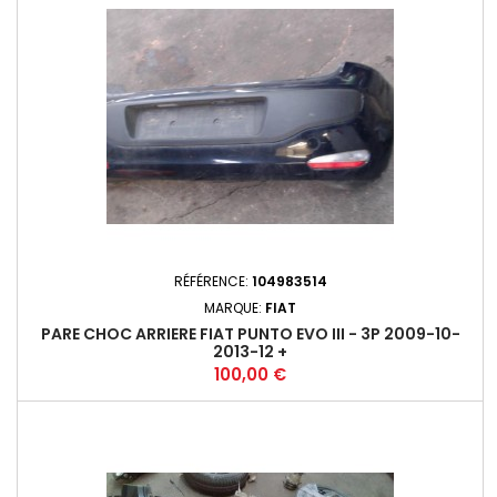
RÉFÉRENCE:
104983514
MARQUE:
FIAT
PARE CHOC ARRIERE FIAT PUNTO EVO III - 3P 2009-10-
2013-12 +
Prix
100,00 €