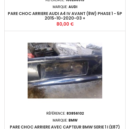
MARQUE:
AUDI
PARE CHOC ARRIERE AUDI A4 IV AVANT (8W) PHASE 1 - 5P
2015-10-2020-03 +
Prix
80,00 €
RÉFÉRENCE:
83856102
MARQUE:
BMW
PARE CHOC ARRIERE AVEC CAPTEUR BMW SERIE 1 I (E87)