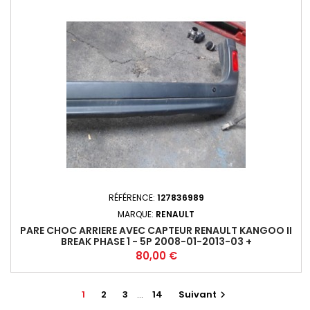
RÉFÉRENCE:
127836989
MARQUE:
RENAULT
PARE CHOC ARRIERE AVEC CAPTEUR RENAULT KANGOO II
BREAK PHASE 1 - 5P 2008-01-2013-03 +
Prix
80,00 €
1
2
3
…
14
Suivant
