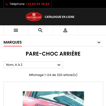
Téléphone:
+32 69 84 26 84



MARQUES
PARE-CHOC ARRIÈRE

Nom, A à Z
Affichage 1-24 de 320 article(s)