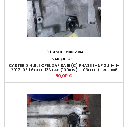
RÉFÉRENCE:
123832394
MARQUE:
OPEL
CARTER D'HUILE OPEL ZAFIRA III (C) PHASE 1 - 5P 2011-11-
2017-03 1.6CDTI 136 FAP (100KW) - B16DTH / LVL - M6
55573785+
Prix
50,00 €