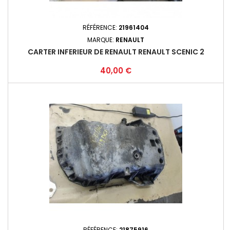
RÉFÉRENCE:
21961404
MARQUE:
RENAULT
CARTER INFERIEUR DE RENAULT RENAULT SCENIC 2
Prix
40,00 €
RÉFÉRENCE:
21875916