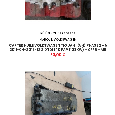
RÉFÉRENCE:
127809939
MARQUE:
VOLKSWAGEN
CARTER HUILE VOLKSWAGEN TIGUAN I (5N) PHASE 2 - 5
2011-04-2016-12 2.0TDI 140 FAP (103KW) - CFFB - M6
Prix
50,00 €