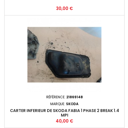
Prix
30,00 €
RÉFÉRENCE:
21869148
MARQUE:
SKODA
CARTER INFERIEUR DE SKODA FABIA 1 PHASE 2 BREAK 1.4
MPI
Prix
40,00 €