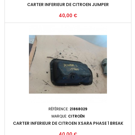
CARTER INFERIEUR DE CITROEN JUMPER
Prix
40,00 €
RÉFÉRENCE:
21868029
MARQUE:
CITROËN
CARTER INFERIEUR DE CITROEN XSARA PHASE 1 BREAK
Prix
40,00 €