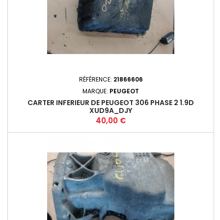
RÉFÉRENCE:
21866606
MARQUE:
PEUGEOT
CARTER INFERIEUR DE PEUGEOT 306 PHASE 2 1.9D
XUD9A_DJY
Prix
40,00 €