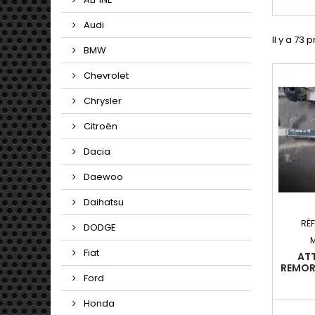
Audi
Il y a 73 
BMW
Chevrolet
Chrysler
Citroën
Dacia
Daewoo
Daihatsu
RÉ
DODGE
Fiat
ATT
REMOR
Ford
C3 I
2009-1
FAP (
Honda