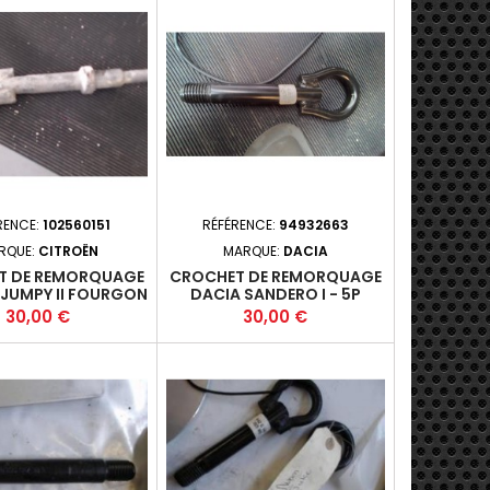
RENCE:
102560151
RÉFÉRENCE:
94932663
RQUE:
CITROËN
MARQUE:
DACIA
T DE REMORQUAGE
CROCHET DE REMORQUAGE
 JUMPY II FOURGON
DACIA SANDERO I - 5P
G 2007-01- 2.0HDI
2008-06-2012-10 +
Prix
Prix
30,00 €
30,00 €
(94KW) - AHZ/RH02
DW10CD - M6+