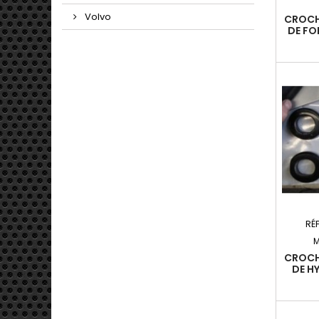
Volvo
CROCH
DE FO
RÉ
M
CROCH
DE HY