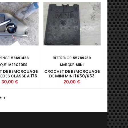
RENCE:
58691483
RÉFÉRENCE:
55789289
QUE:
MERCEDES
MARQUE:
MINI
T DE REMORQUAGE
CROCHET DE REMORQUAGE
EDES CLASSE A 176
DE MINI MINI 1 R50/R53
PHASE 1
PHASE 2
Prix
Prix
30,00 €
20,00 €
t
