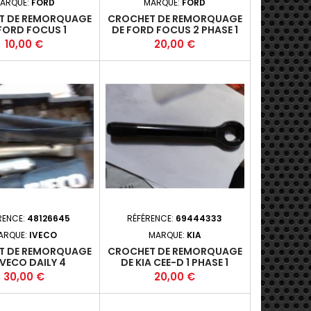
ARQUE:
FORD
MARQUE:
FORD
T DE REMORQUAGE
CROCHET DE REMORQUAGE
FORD FOCUS 1
DE FORD FOCUS 2 PHASE 1
Prix
Prix
10,00 €
20,00 €
RENCE:
48126645
RÉFÉRENCE:
69444333
ARQUE:
IVECO
MARQUE:
KIA
T DE REMORQUAGE
CROCHET DE REMORQUAGE
IVECO DAILY 4
DE KIA CEE-D 1 PHASE 1
Prix
Prix
30,00 €
20,00 €