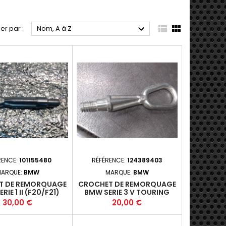



ier par :
Nom, A à Z
RENCE:
101155480
RÉFÉRENCE:
124389403
ARQUE:
BMW
MARQUE:
BMW
T DE REMORQUAGE
CROCHET DE REMORQUAGE
RIE 1 II (F20/F21)
BMW SERIE 3 V TOURING
- 3P 2011-08-2015-
(E91) PHASE 2 - 5P 2008-10-
Prix
Prix
30,00 €
20,00 €
06 +
2011-12 +