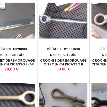
FÉRENCE:
118218961
RÉFÉRENCE:
123992630
RÉFÉ
MARQUE:
CITROËN
MARQUE:
CITROËN
MA
ET DE REMORQUAGE
CROCHET DE REMORQUAGE
CROCHE
N C4 PICASSO I - 5P
CITROEN C4 PICASSO II
CITROEN
07-01-2013-10 +
(B78) PHASE 2 - 5P 2016-
- 4P LON
Prix
Prix
20,00 €
30,00 €
09+
128 FAP 
/ 