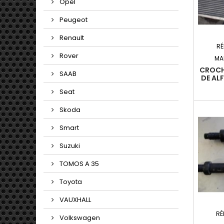
Opel
Peugeot
Renault
RÉ
Rover
MA
CROCH
SAAB
DE AL
Seat
Skoda
Smart
Suzuki
TOMOS A 35
Toyota
VAUXHALL
RÉ
Volkswagen