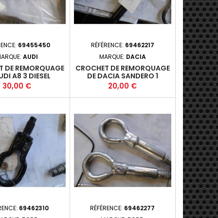
RENCE:
69455450
RÉFÉRENCE:
69462217
ARQUE:
AUDI
MARQUE:
DACIA
T DE REMORQUAGE
CROCHET DE REMORQUAGE
UDI A8 3 DIESEL
DE DACIA SANDERO 1
Prix
Prix
30,00 €
20,00 €
RENCE:
69462310
RÉFÉRENCE:
69462277