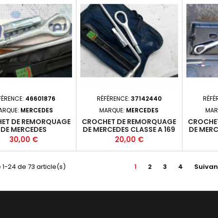
FÉRENCE:
46601876
RÉFÉRENCE:
37142440
RÉFÉ
ARQUE:
MERCEDES
MARQUE:
MERCEDES
MAR
ET DE REMORQUAGE
CROCHET DE REMORQUAGE
CROCHE
DE MERCEDES
DE MERCEDES CLASSE A 169
DE MERC
PHASE 1
Prix
Prix
30,00 €
20,00 €
 1-24 de 73 article(s)
1
2
3
4
Suivan