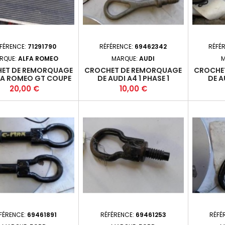
FÉRENCE:
71291790
RÉFÉRENCE:
69462342
RÉFÉ
RQUE:
ALFA ROMEO
MARQUE:
AUDI
M
ET DE REMORQUAGE
CROCHET DE REMORQUAGE
CROCHE
FA ROMEO GT COUPE
DE AUDI A4 1 PHASE 1
DE A
Prix
Prix
20,00 €
10,00 €
FÉRENCE:
69461891
RÉFÉRENCE:
69461253
RÉFÉ