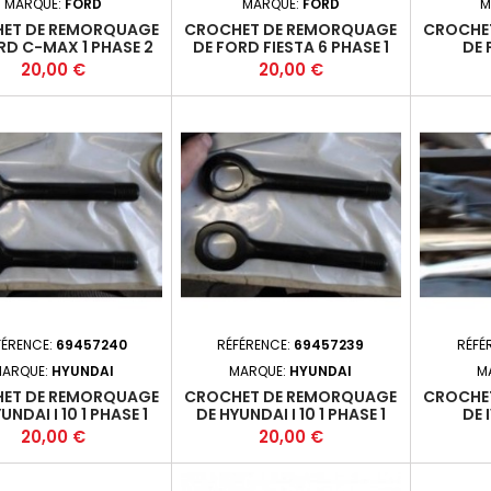
MARQUE:
FORD
MARQUE:
FORD
M
ET DE REMORQUAGE
CROCHET DE REMORQUAGE
CROCHE
RD C-MAX 1 PHASE 2
DE FORD FIESTA 6 PHASE 1
DE 
Prix
Prix
20,00 €
20,00 €
FÉRENCE:
69457240
RÉFÉRENCE:
69457239
RÉFÉ
ARQUE:
HYUNDAI
MARQUE:
HYUNDAI
M
ET DE REMORQUAGE
CROCHET DE REMORQUAGE
CROCHE
UNDAI I 10 1 PHASE 1
DE HYUNDAI I 10 1 PHASE 1
DE 
Prix
Prix
20,00 €
20,00 €