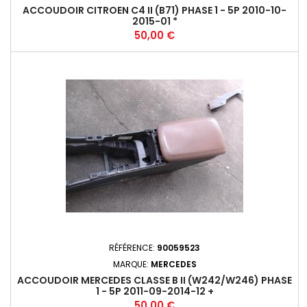
ACCOUDOIR CITROEN C4 II (B71) PHASE 1 - 5P 2010-10-
2015-01 *
Prix
50,00 €
RÉFÉRENCE:
90059523
MARQUE:
MERCEDES
ACCOUDOIR MERCEDES CLASSE B II (W242/W246) PHASE
1 - 5P 2011-09-2014-12 +
Prix
50,00 €