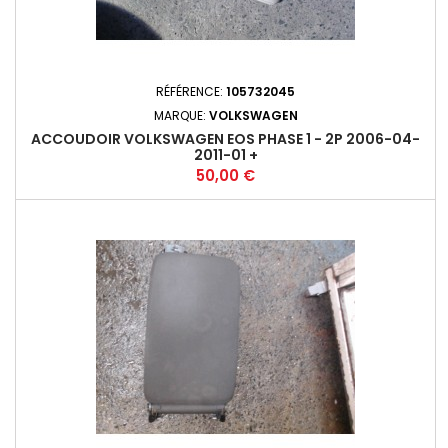
RÉFÉRENCE:
105732045
MARQUE:
VOLKSWAGEN
ACCOUDOIR VOLKSWAGEN EOS PHASE 1 - 2P 2006-04-
2011-01 +
Prix
50,00 €