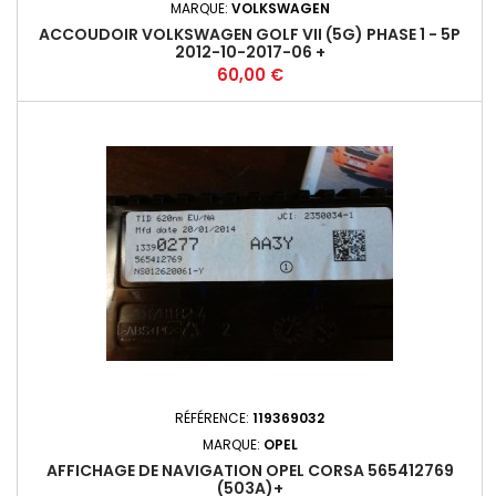
MARQUE:
VOLKSWAGEN
ACCOUDOIR VOLKSWAGEN GOLF VII (5G) PHASE 1 - 5P
2012-10-2017-06 +
Prix
60,00 €
RÉFÉRENCE:
119369032
MARQUE:
OPEL
AFFICHAGE DE NAVIGATION OPEL CORSA 565412769
(503A)+