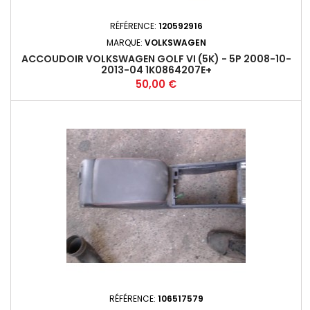
RÉFÉRENCE:
120592916
MARQUE:
VOLKSWAGEN
ACCOUDOIR VOLKSWAGEN GOLF VI (5K) - 5P 2008-10-
2013-04 1K0864207E+
Prix
50,00 €
RÉFÉRENCE:
106517579