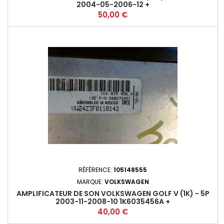
2004-05-2006-12 +
Prix
50,00 €
RÉFÉRENCE:
105148555
MARQUE:
VOLKSWAGEN
AMPLIFICATEUR DE SON VOLKSWAGEN GOLF V (1K) - 5P
2003-11-2008-10 1K6035456A +
Prix
40,00 €