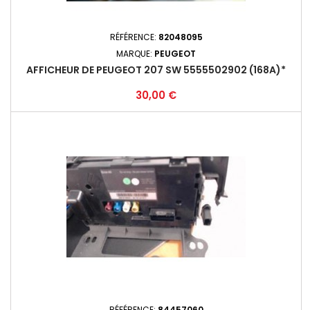
RÉFÉRENCE:
82048095
MARQUE:
PEUGEOT
AFFICHEUR DE PEUGEOT 207 SW 5555502902 (168A)*
Prix
30,00 €
RÉFÉRENCE:
84457060