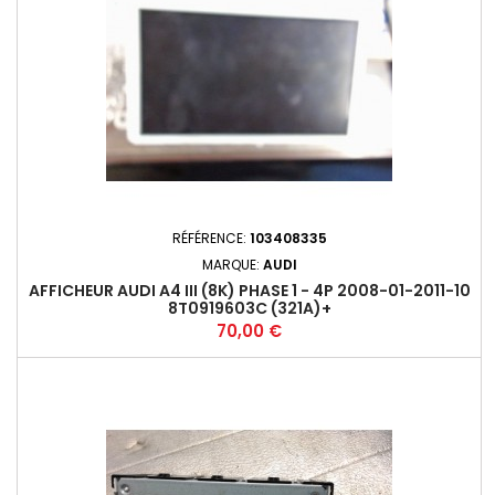
RÉFÉRENCE:
103408335
MARQUE:
AUDI
AFFICHEUR AUDI A4 III (8K) PHASE 1 - 4P 2008-01-2011-10
8T0919603C (321A)+
Prix
70,00 €