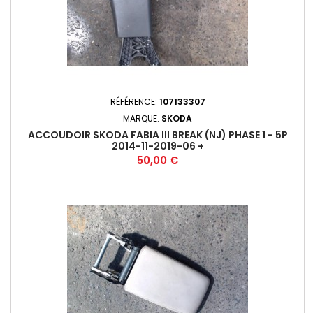
RÉFÉRENCE:
107133307
MARQUE:
SKODA
ACCOUDOIR SKODA FABIA III BREAK (NJ) PHASE 1 - 5P
2014-11-2019-06 +
Prix
50,00 €