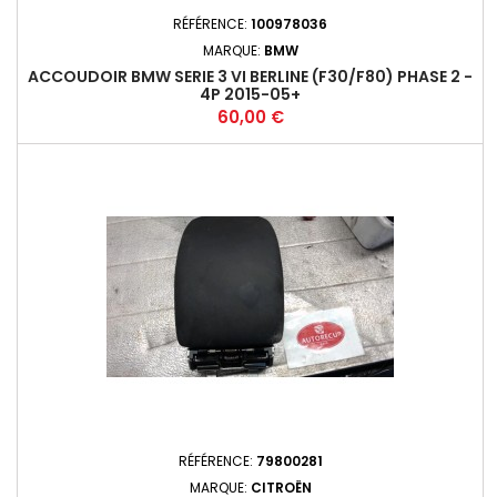
RÉFÉRENCE:
100978036
MARQUE:
BMW
ACCOUDOIR BMW SERIE 3 VI BERLINE (F30/F80) PHASE 2 -
4P 2015-05+
Prix
60,00 €
RÉFÉRENCE:
79800281
MARQUE:
CITROËN