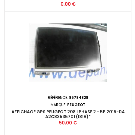
Prix
0,00 €
RÉFÉRENCE:
85784828
MARQUE:
PEUGEOT
AFFICHAGE GPS PEUGEOT 208 I PHASE 2 - 5P 2015-04
A2C83535701 (181A)*
Prix
50,00 €