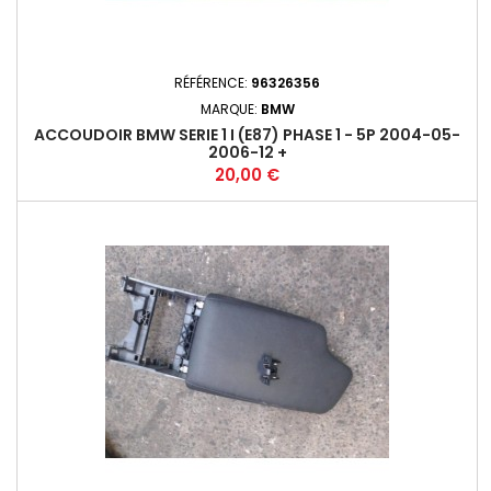
RÉFÉRENCE:
96326356
MARQUE:
BMW
ACCOUDOIR BMW SERIE 1 I (E87) PHASE 1 - 5P 2004-05-
2006-12 +
Prix
20,00 €