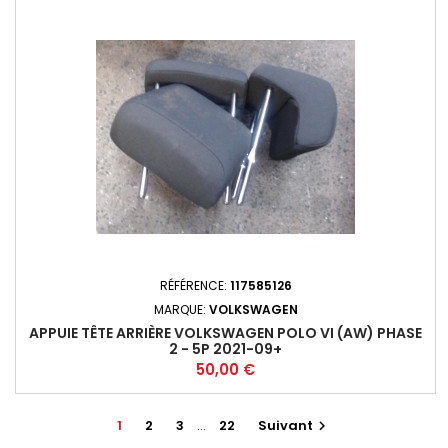
RÉFÉRENCE:
117585126
MARQUE:
VOLKSWAGEN
APPUIE TÊTE ARRIÈRE VOLKSWAGEN POLO VI (AW) PHASE
2 - 5P 2021-09+
Prix
50,00 €
1
2
3
…
22
Suivant
