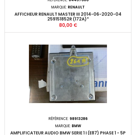
MARQUE:
RENAULT
AFFICHEUR RENAULT MASTER III 2014-06-2020-04
259151852R (172A)*
Prix
80,00 €
RÉFÉRENCE:
98913286
MARQUE:
BMW
AMPLIFICATEUR AUDIO BMW SERIE 1 I (E87) PHASE 1 - 5P