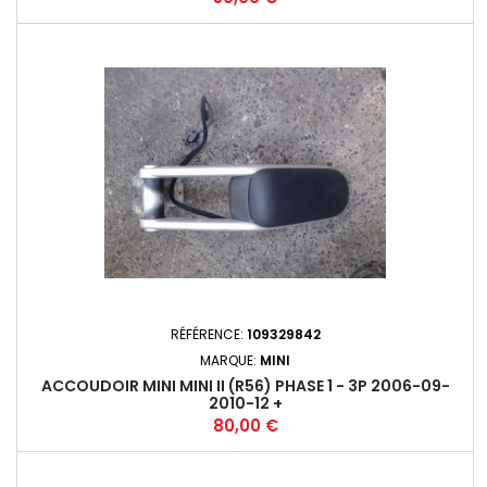
RÉFÉRENCE:
109329842
MARQUE:
MINI
ACCOUDOIR MINI MINI II (R56) PHASE 1 - 3P 2006-09-
2010-12 +
Prix
80,00 €