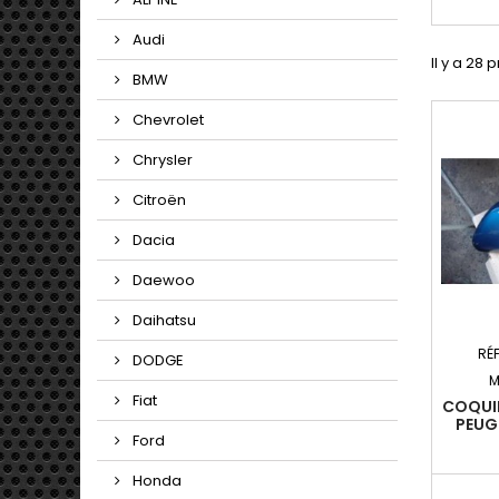
Audi
Il y a 28 
BMW
Chevrolet
Chrysler
Citroën
Dacia
Daewoo
Daihatsu
RÉ
DODGE
M
Fiat
COQUIL
PEUG
Ford
Honda