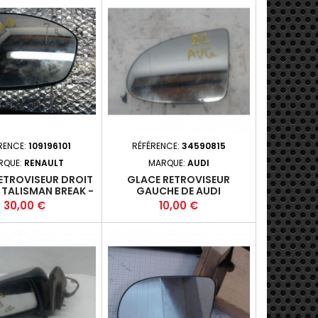
RENCE:
109196101
RÉFÉRENCE:
34590815
RQUE:
RENAULT
MARQUE:
AUDI
ETROVISEUR DROIT
GLACE RETROVISEUR
 TALISMAN BREAK -
GAUCHE DE AUDI
P 2016-04+
Prix
Prix
30,00 €
10,00 €