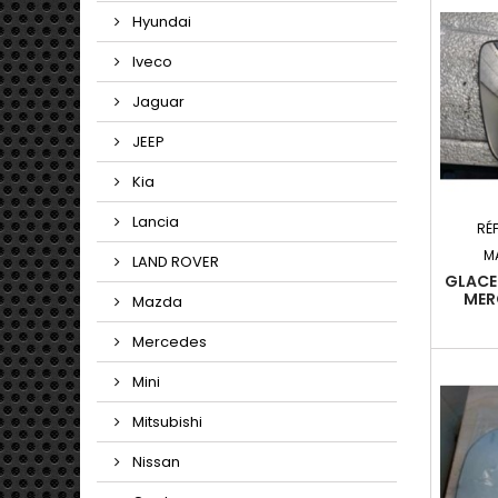
Hyundai
Iveco
Jaguar
JEEP
Kia
Lancia
RÉ
M
LAND ROVER
GLACE
MERC
Mazda
(W204)
Mercedes
Mini
Mitsubishi
Nissan