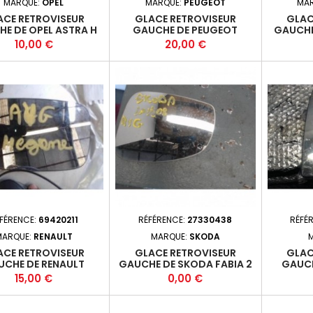
MARQUE:
OPEL
MARQUE:
PEUGEOT
MA
ACE RETROVISEUR
GLACE RETROVISEUR
GLAC
E DE OPEL ASTRA H
GAUCHE DE PEUGEOT
GAUCHE
PHASE 2
Prix
Prix
10,00 €
20,00 €
FÉRENCE:
69420211
RÉFÉRENCE:
27330438
RÉFÉ
MARQUE:
RENAULT
MARQUE:
SKODA
ACE RETROVISEUR
GLACE RETROVISEUR
GLAC
UCHE DE RENAULT
GAUCHE DE SKODA FABIA 2
GAUCH
EGANE 2 PHASE 1
PHASE 2
BREAK PH
Prix
Prix
15,00 €
0,00 €