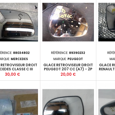
FÉRENCE:
88034802
RÉFÉRENCE:
89390232
RÉFÉ
ARQUE:
MERCEDES
MARQUE:
PEUGEOT
MA
 RETROVISEUR DROIT
GLACE RETROVISEUR DROIT
GLACE R
EDES CLASSE C III
PEUGEOT 207 CC (A7) - 2P
RENAULT
 PHASE 1 - 4P 2007-
2007-03- 2015-06+
5
Prix
Prix
30,00 €
20,00 €
01-2010-12 *