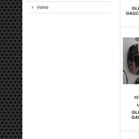
Volvo
GL
GAUCH
RÉ
GL
GA
M