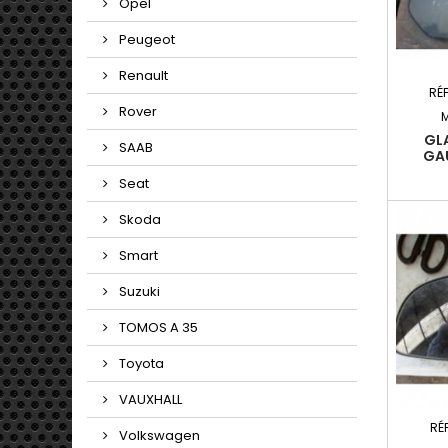
Opel
Peugeot
Renault
RÉ
Rover
GL
SAAB
GA
Seat
Skoda
Smart
Suzuki
TOMOS A 35
Toyota
VAUXHALL
RÉ
Volkswagen