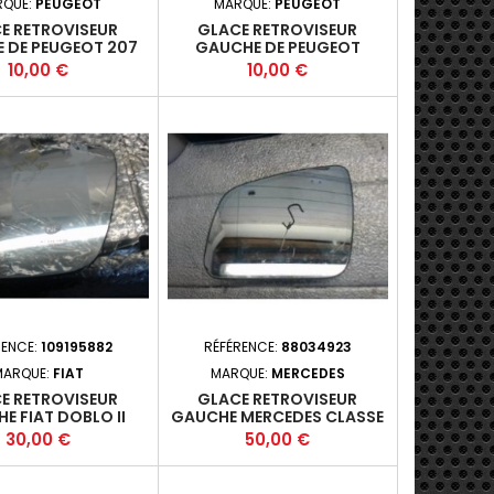
RQUE:
PEUGEOT
MARQUE:
PEUGEOT
E RETROVISEUR
GLACE RETROVISEUR
 DE PEUGEOT 207
GAUCHE DE PEUGEOT
PHASE 1
PARTNER 1 PHASE 2
Prix
Prix
10,00 €
10,00 €
RENCE:
109195882
RÉFÉRENCE:
88034923
MARQUE:
FIAT
MARQUE:
MERCEDES
E RETROVISEUR
GLACE RETROVISEUR
E FIAT DOBLO II
GAUCHE MERCEDES CLASSE
ASE 1 - 5P 2010-01-
C III (W204) PHASE 1 - 4P
Prix
Prix
30,00 €
50,00 €
2014-12 +
2007-01-2010-12 *