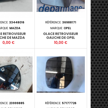
RENCE:
33448016
RÉFÉRENCE:
36988171
RQUE:
MAZDA
MARQUE:
OPEL
E RETROVISEUR
GLACE RETROVISEUR
CHE DE MAZDA
GAUCHE DE OPEL
Prix
Prix
0,00 €
10,00 €
RENCE:
23999885
RÉFÉRENCE:
57177726