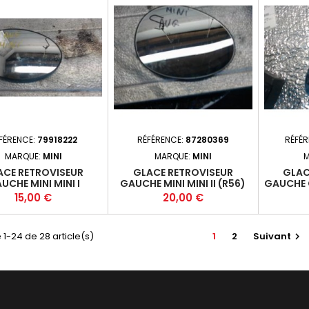
FÉRENCE:
79918222
RÉFÉRENCE:
87280369
RÉFÉ
MARQUE:
MINI
MARQUE:
MINI
M
ACE RETROVISEUR
GLACE RETROVISEUR
GLAC
UCHE MINI MINI I
GAUCHE MINI MINI II (R56)
GAUCHE 
/R53) PHASE 1 - 3P
PHASE 1 - 3P 2006-09-
(J)
Prix
Prix
15,00 €
20,00 €
01-09-2004-07 *
2010-12 *
 1-24 de 28 article(s)
1
2
Suivant
