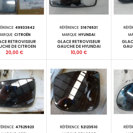
FÉRENCE:
49933642
RÉFÉRENCE:
31676531
RÉFÉ
MARQUE:
CITROËN
MARQUE:
HYUNDAI
MA
ACE RETROVISEUR
GLACE RETROVISEUR
GLAC
UCHE DE CITROEN
GAUCHE DE HYUNDAI
GAU
MATRIX PHASE 1
Prix
Prix
20,00 €
10,00 €
FÉRENCE:
47525923
RÉFÉRENCE:
52123510
RÉFÉ