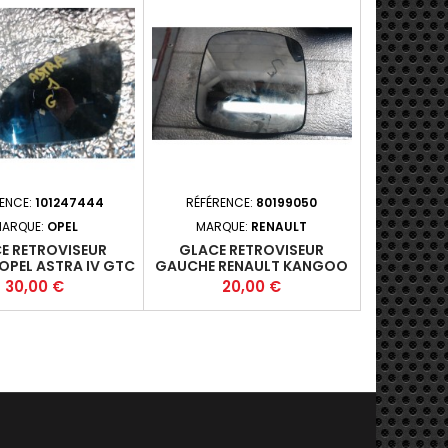
RENCE:
101247444
RÉFÉRENCE:
80199050
ARQUE:
OPEL
MARQUE:
RENAULT
E RETROVISEUR
GLACE RETROVISEUR
OPEL ASTRA IV GTC
GAUCHE RENAULT KANGOO
 - 3P 2011-07+
II EXPRESS PHASE 2 - 4P
Prix
Prix
30,00 €
20,00 €
2013-01*