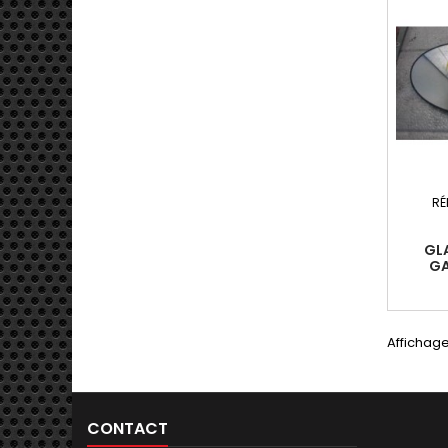
RÉ
GL
GA
(R50
20
Affichage
CONTACT