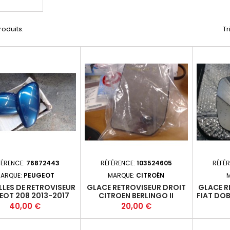
produits.
Tr
FÉRENCE:
76872443
RÉFÉRENCE:
103524605
RÉFÉ
ARQUE:
PEUGEOT
MARQUE:
CITROËN
LES DE RETROVISEUR
GLACE RETROVISEUR DROIT
GLACE R
EOT 208 2013-2017
CITROEN BERLINGO II
FIAT DOB
FOURGON (B9) PHASE 2 - 4P
- 5P 2
Prix
Prix
40,00 €
20,00 €
2012-02-2015-09 +