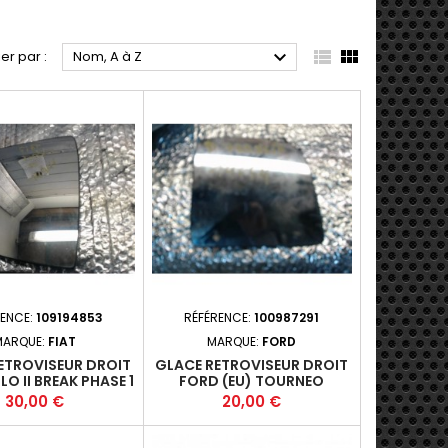



ier par :
Nom, A à Z
RENCE:
109194853
RÉFÉRENCE:
100987291
MARQUE:
FIAT
MARQUE:
FORD
ETROVISEUR DROIT
GLACE RETROVISEUR DROIT
LO II BREAK PHASE 1
FORD (EU) TOURNEO
010-01-2014-12 +
CONNECT II PHASE 1 - 5P
Prix
Prix
30,00 €
20,00 €
2013-09-2019-06 +