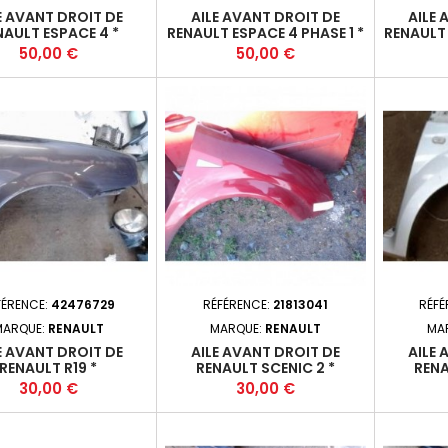
E AVANT DROIT DE
AILE AVANT DROIT DE
AILE 
NAULT ESPACE 4 *
RENAULT ESPACE 4 PHASE 1 *
RENAULT
Prix
Prix
50,00 €
50,00 €
FÉRENCE:
42476729
RÉFÉRENCE:
21813041
RÉFÉ
MARQUE:
RENAULT
MARQUE:
RENAULT
MA
E AVANT DROIT DE
AILE AVANT DROIT DE
AILE 
RENAULT R19 *
RENAULT SCENIC 2 *
REN
RENAULT 
Prix
Prix
30,00 €
30,00 €
- 3P 