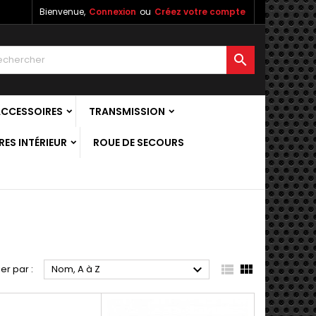
Bienvenue,
Connexion
ou
Créez votre compte

ACCESSOIRES
TRANSMISSION
ES INTÉRIEUR
ROUE DE SECOURS



ier par :
Nom, A à Z