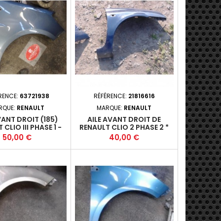
RENCE:
63721938
RÉFÉRENCE:
21816616
RQUE:
RENAULT
MARQUE:
RENAULT
VANT DROIT (185)
AILE AVANT DROIT DE
CLIO III PHASE 1 -
RENAULT CLIO 2 PHASE 2 *
05-09-2009-03 +
Prix
Prix
50,00 €
40,00 €