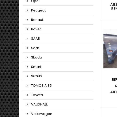
Opel
AIL
RE
Peugeot
Renault
Rover
SAAB
Seat
Skoda
Smart
Suzuki
RÉ
TOMOS A 35
AIL
Toyota
VAUXHALL
Volkswagen