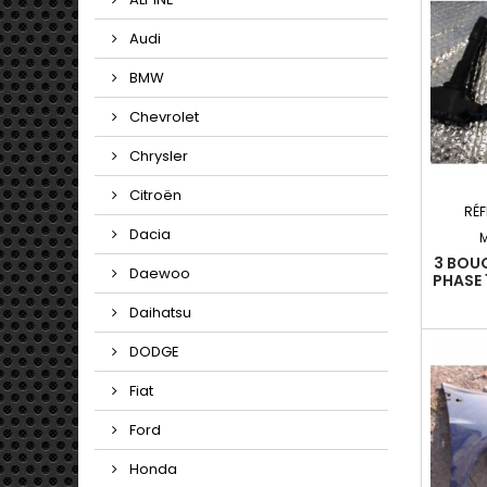
Audi
BMW
Chevrolet
Chrysler
Citroën
RÉF
Dacia
3 BOUG
Daewoo
PHASE 
12 0.9
Daihatsu
DODGE
Fiat
Ford
Honda