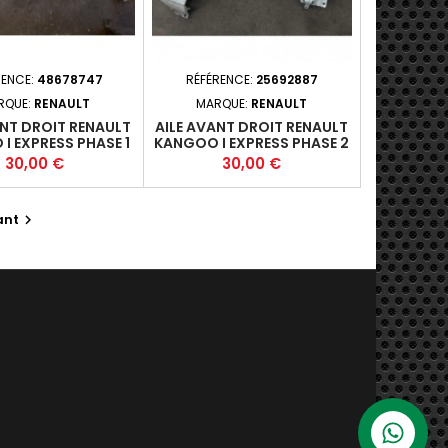
RENCE:
48678747
RÉFÉRENCE:
25692887
RQUE:
RENAULT
MARQUE:
RENAULT
ANT DROIT RENAULT
AILE AVANT DROIT RENAULT
I EXPRESS PHASE 1
KANGOO I EXPRESS PHASE 2
997-09-2003-03 +
- 3P 2003-2010-1.5DCI 65
Prix
Prix
30,00 €
30,00 €
(48KW) - K9K_700/04 - M5
*
ant
