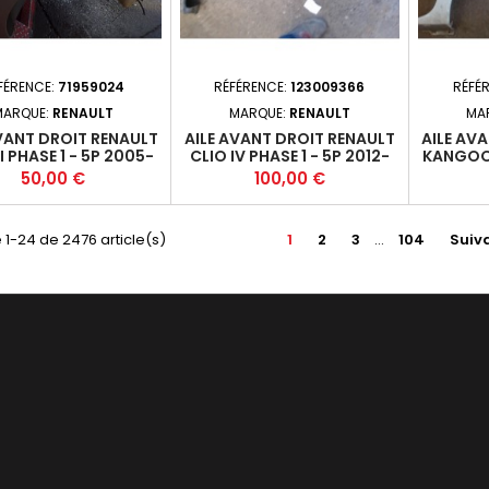
FÉRENCE:
71959024
RÉFÉRENCE:
123009366
RÉFÉ
MARQUE:
RENAULT
MARQUE:
RENAULT
MA
VANT DROIT RENAULT
AILE AVANT DROIT RENAULT
AILE AV
II PHASE 1 - 5P 2005-
CLIO IV PHASE 1 - 5P 2012-
KANGOO 
-2009-03 (195)*
07-2016-12 +
- 5P 1
Prix
Prix
50,00 €
100,00 €
 1-24 de 2476 article(s)
1
2
3
…
104
Suiv