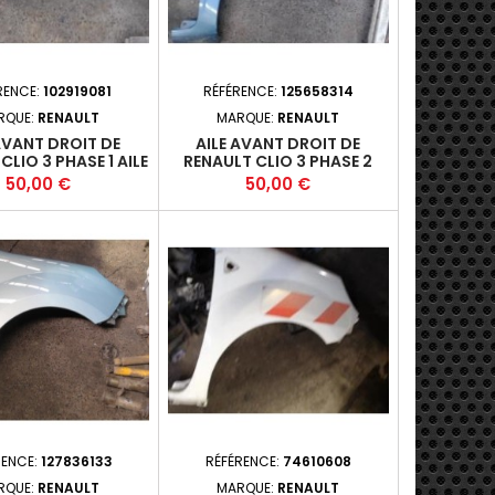
RENCE:
102919081
RÉFÉRENCE:
125658314
RQUE:
RENAULT
MARQUE:
RENAULT
AVANT DROIT DE
AILE AVANT DROIT DE
CLIO 3 PHASE 1 AILE
RENAULT CLIO 3 PHASE 2
185
BREAK
Prix
Prix
50,00 €
50,00 €
RENCE:
127836133
RÉFÉRENCE:
74610608
RQUE:
RENAULT
MARQUE:
RENAULT