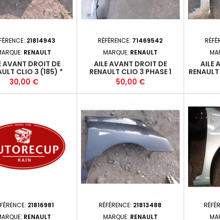
FÉRENCE:
21814943
RÉFÉRENCE:
71469542
RÉFÉ
MARQUE:
RENAULT
MARQUE:
RENAULT
MA
E AVANT DROIT DE
AILE AVANT DROIT DE
AILE 
ULT CLIO 3 (185) *
RENAULT CLIO 3 PHASE 1
RENAULT 
Prix
Prix
30,00 €
50,00 €
ÉFÉRENCE:
21816981
RÉFÉRENCE:
21813488
RÉFÉ
MARQUE:
RENAULT
MARQUE:
RENAULT
MA