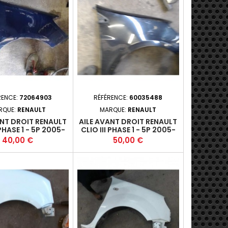
RENCE:
72064903
RÉFÉRENCE:
60035488
RQUE:
RENAULT
MARQUE:
RENAULT
ANT DROIT RENAULT
AILE AVANT DROIT RENAULT
 PHASE 1 - 5P 2005-
CLIO III PHASE 1 - 5P 2005-
009-03 (185)*
09-2009-03 (185)+
Prix
Prix
40,00 €
50,00 €