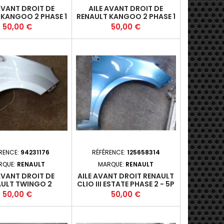
AVANT DROIT DE
AILE AVANT DROIT DE
 KANGOO 2 PHASE 1
RENAULT KANGOO 2 PHASE 1
Prix
Prix
50,00 €
50,00 €
RENCE:
94231176
RÉFÉRENCE:
125658314
RQUE:
RENAULT
MARQUE:
RENAULT
AVANT DROIT DE
AILE AVANT DROIT RENAULT
AULT TWINGO 2
CLIO III ESTATE PHASE 2 - 5P
TWINGO II PHASE 1
2009-03-2014-12 +
Prix
Prix
50,00 €
50,00 €
2007-06-2011-11