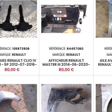
ÉRENCE:
105873806
RÉFÉRENCE:
84457060
RÉFÉ
MARQUE:
RENAULT
MARQUE:
RENAULT
MA
IES RENAULT CLIO IV
AFFICHEUR RENAULT
AILE A
1 - 5P 2012-07-2016-
MASTER III 2014-06-2020-
RENAULT 
I TURBO 90 (66KW) -
04 259151852R (172A)*
5P 20
Prix
Prix
80,00 €
80,00 €
H4B_408 - M5
224332428R+