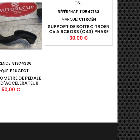
RÉFÉRENCE:
112547163
MARQUE:
CITROËN
SUPPORT DE BOITE CITROEN
C5 AIRCROSS (C84) PHASE
2 - 5P 2022-01- 1.5HDI 130
Prix
30,00 €
FAP (96KW) - YHZ / DV5RC -
A8+
RENCE:
81974336
RQUE:
PEUGEOT
OMETRE DE PEDALE
 D'ACCELERATEUR
OT 3008 I (T84)
Prix
50,00 €
-2016-12 1.6HDI *