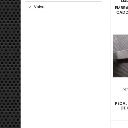
MAR
Volvo
EMBR
CADDY
06- 2.
DFSF
RÉ
PEDAL
DE 