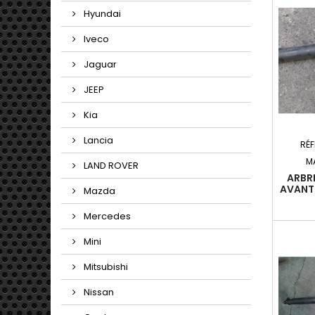
Hyundai
Iveco
Jaguar
JEEP
Kia
Lancia
RÉ
M
LAND ROVER
ARBR
AVANT
Mazda
III BR
2007-
Mercedes
136 20
Mini
Mitsubishi
Nissan