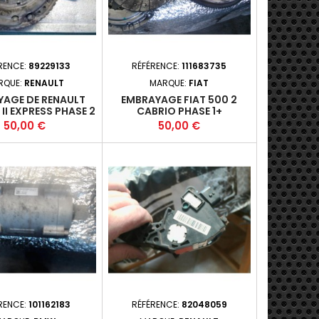
RENCE:
89229133
RÉFÉRENCE:
111683735
RQUE:
RENAULT
MARQUE:
FIAT
YAGE DE RENAULT
EMBRAYAGE FIAT 500 2
I EXPRESS PHASE 2
CABRIO PHASE 1+
3-01- 1.5DCI 90 FAP
Prix
Prix
50,00 €
50,00 €
(66KW*
RENCE:
101162183
RÉFÉRENCE:
82048059