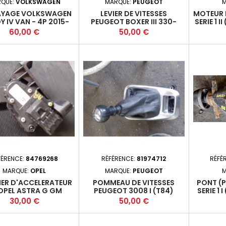
QUE:
VOLKSWAGEN
MARQUE:
PEUGEOT
M
AYAGE VOLKSWAGEN
LEVIER DE VITESSES
MOTEUR 
 IV VAN - 4P 2015-
PEUGEOT BOXER III 330-
SERIE 1 I
0TDI 75 FAP (55KW) -
L2H1 PHASE 1 - 4P -30-
3P 201
Prix
Prix
60,00 €
50,00 €
 - M5 1878008297*
MOYEN (3450MM) 2006-
TURBO 
06-2015-06 *
N1
FÉRENCE:
84769268
RÉFÉRENCE:
81974712
RÉFÉ
MARQUE:
OPEL
MARQUE:
PEUGEOT
M
IER D'ACCELERATEUR
POMMEAU DE VITESSES
PONT (
OPEL ASTRA G GM
PEUGEOT 3008 I (T84)
SERIE 1 
91157998*
2013-11-2016-12 1.6HDI 115
2007-01
Prix
Prix
30,00 €
50,00 €
FAP (84KW) - 9HD/9H05 /
118 FAP 
DV6C - M6*