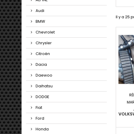
Audi
Il y a 25 
BMW
Chevrolet
Chrysler
Citroën
Dacia
Daewoo
Daihatsu
RÉ
DODGE
MAR
Fiat
VOLKSW
Ford
PHASE 
04 2
(10
Honda