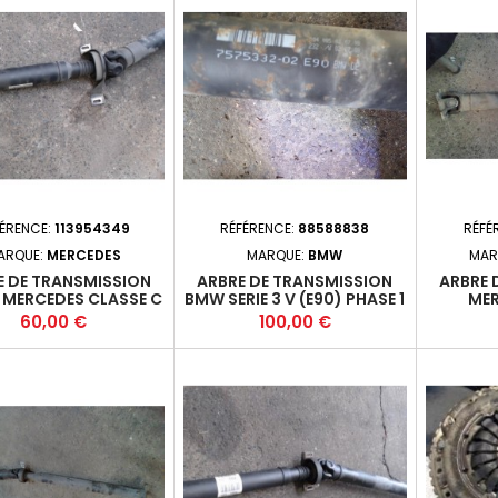
FÉRENCE:
113954349
RÉFÉRENCE:
88588838
RÉFÉ
ARQUE:
MERCEDES
MARQUE:
BMW
MAR
E DE TRANSMISSION
ARBRE DE TRANSMISSION
ARBRE 
 MERCEDES CLASSE C
BMW SERIE 3 V (E90) PHASE 1
MER
EAK (S204) PHASE 1 5P
- 4P 2005-03-2008-09
COMPAC
Prix
Prix
60,00 €
100,00 €
09-2010-12 2.2CDI
2.0D 136 318 FAP (100KW) -
PHASE 1
0 FAP (100KW) 646811
N47D20A - M6
2.2CDI
A5+
26107575332*
6