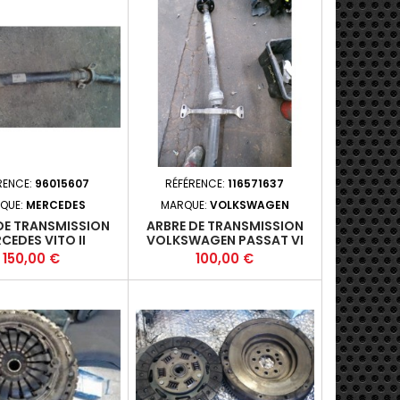
RENCE:
96015607
RÉFÉRENCE:
116571637
QUE:
MERCEDES
MARQUE:
VOLKSWAGEN
DE TRANSMISSION
ARBRE DE TRANSMISSION
CEDES VITO II
VOLKSWAGEN PASSAT VI
T FOURGON (639)
SW (36) - 5P 2010-10-2015-
Prix
Prix
150,00 €
100,00 €
 2003-10-2010-09
04 2.0TDI 140 4X4 FAP
 116 111 (85KW) -
(103KW) - CFFB - M6+
46980 - M6+