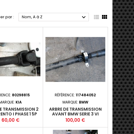



ier par :
Nom, A à Z
RENCE:
80298815
RÉFÉRENCE:
117484052
MARQUE:
KIA
MARQUE:
BMW
E TRANSMISSION 2
ARBRE DE TRANSMISSION
ENTO I PHASE 1 5P
AVANT BMW SERIE 3 VI
-2007-12 2.5CRDI
BERLINE (F30/F80) PHASE 2
Prix
Prix
60,00 €
100,00 €
 (103KW) - D4CB -
- 4P 2015-05- 2.0D 136 318
M5*
FAP (100KW) - B47D20A -
A8+