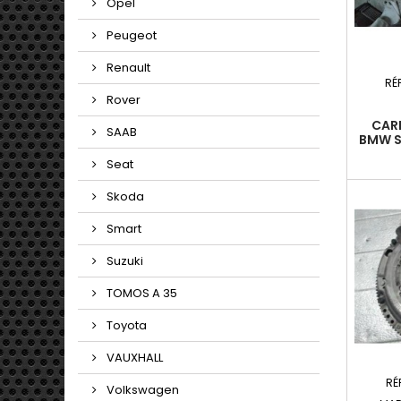
Opel
Peugeot
Renault
RÉ
Rover
CAR
SAAB
BMW SE
- 5P 2
Seat
136
N
Skoda
Smart
Suzuki
TOMOS A 35
Toyota
VAUXHALL
RÉ
Volkswagen