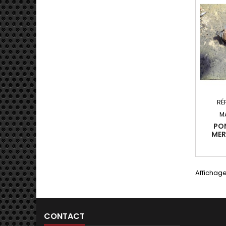
RÉ
M
PO
MER
(W203)
03-200
(90K
Affichage
CONTACT