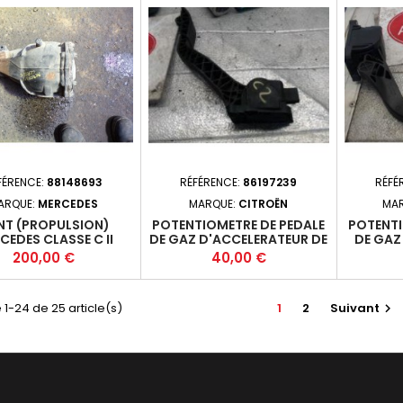
FÉRENCE:
88148693
RÉFÉRENCE:
86197239
RÉFÉ
ARQUE:
MERCEDES
MARQUE:
CITROËN
MA
NT (PROPULSION)
POTENTIOMETRE DE PEDALE
POTENTI
CEDES CLASSE C II
DE GAZ D'ACCELERATEUR DE
DE GAZ
 PHASE 2 - 4P 2004-
POTENTIOMETRE
PEUGE
Prix
Prix
200,00 €
40,00 €
6-12 2.2CDI 120 200
ACCELERATEUR POUR
2013-11
W) - 646962 - M6*
CITROEN C2 2003
0280755040
 1-24 de 25 article(s)
1
2
Suivant
