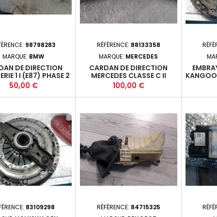
FÉRENCE:
98798283
RÉFÉRENCE:
88133358
RÉFÉ
MARQUE:
BMW
MARQUE:
MERCEDES
MA
DAN DE DIRECTION
CARDAN DE DIRECTION
EMBRA
RIE 1 I (E87) PHASE 2
MERCEDES CLASSE C II
KANGOO I
007-01-2011-07 2.0D
(W203) PHASE 2 - 4P 2004-
- 4P 201
Prix
Prix
50,00 €
100,00 €
 118 FAP (100KW) -
03-2006-12 2.2CDI 120 200
47D20A - M6 +
(90KW) - 646962*
FÉRENCE:
83109298
RÉFÉRENCE:
84715325
RÉFÉ