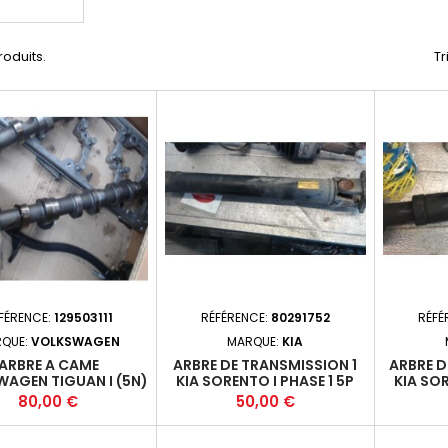
produits.
Tr
FÉRENCE:
129503111
RÉFÉRENCE:
80291752
RÉFÉ
QUE:
VOLKSWAGEN
MARQUE:
KIA
ARBRE A CAME
ARBRE DE TRANSMISSION 1
ARBRE D
AGEN TIGUAN I (5N)
KIA SORENTO I PHASE 1 5P
KIA SOR
1 - 5P 2007-11-2011-
2002-09-2007-12 2.5CRDI
2002-09
Prix
Prix
80,00 €
50,00 €
.0TDI 136 4X4 FAP
140 4X4 (103KW) - D4CB -
140 4X4
0KW) - CFFA - R7+
M5*