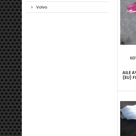
Volvo
RÉ
AILE 
(EU) F
20