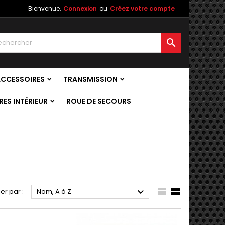
Bienvenue,
Connexion
ou
Créez votre compte

ACCESSOIRES
TRANSMISSION
ES INTÉRIEUR
ROUE DE SECOURS



ier par :
Nom, A à Z