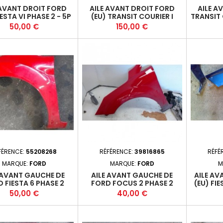
 AVANT DROIT FORD
AILE AVANT DROIT FORD
AILE A
IESTA VI PHASE 2 - 5P
(EU) TRANSIT COURIER I
TRANSIT 
2012-11+
PHASE 1 - 4P 2014-02-2018-
- 5P 2
Prix
Prix
50,00 €
150,00 €
12 +
FÉRENCE:
55208268
RÉFÉRENCE:
39816865
RÉFÉ
MARQUE:
FORD
MARQUE:
FORD
M
 AVANT GAUCHE DE
AILE AVANT GAUCHE DE
AILE A
 FIESTA 6 PHASE 2
FORD FOCUS 2 PHASE 2
(EU) FIE
2008
Prix
Prix
50,00 €
40,00 €