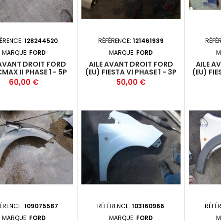
FÉRENCE:
128244520
RÉFÉRENCE:
121461939
RÉFÉ
MARQUE:
FORD
MARQUE:
FORD
M
 AVANT DROIT FORD
AILE AVANT DROIT FORD
AILE A
CMAX II PHASE 1 - 5P
(EU) FIESTA VI PHASE 1 - 3P
(EU) FIE
10-09-2015-09 +
2008-10-2012-11 +
2008
Prix
Prix
60,00 €
50,00 €
ÉRENCE:
109075587
RÉFÉRENCE:
103160966
RÉFÉ
MARQUE:
FORD
MARQUE:
FORD
M