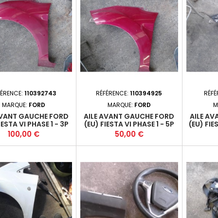
FÉRENCE:
110392743
RÉFÉRENCE:
110394925
RÉFÉ
MARQUE:
FORD
MARQUE:
FORD
M
AVANT GAUCHE FORD
AILE AVANT GAUCHE FORD
AILE A
IESTA VI PHASE 1 - 3P
(EU) FIESTA VI PHASE 1 - 5P
(EU) FIE
08-10-2012-11+
2008-10-2012-11 +
Prix
Prix
100,00 €
50,00 €