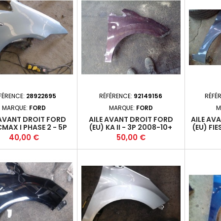
FÉRENCE:
28922695
RÉFÉRENCE:
92149156
RÉFÉ
MARQUE:
FORD
MARQUE:
FORD
M
 AVANT DROIT FORD
AILE AVANT DROIT FORD
AILE AV
CMAX I PHASE 2 - 5P
(EU) KA II - 3P 2008-10+
(EU) FIE
07-03-2010-09 +
200
Prix
Prix
40,00 €
50,00 €