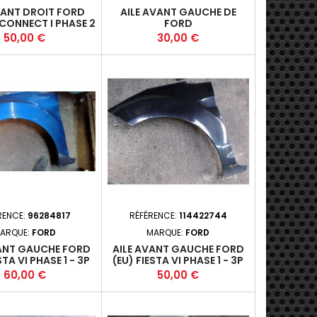
VANT DROIT FORD
AILE AVANT GAUCHE DE
CONNECT I PHASE 2
FORD
009-04-2013-12 *
Prix
Prix
50,00 €
30,00 €
RENCE:
96284817
RÉFÉRENCE:
114422744
ARQUE:
FORD
MARQUE:
FORD
VANT GAUCHE FORD
AILE AVANT GAUCHE FORD
STA VI PHASE 1 - 3P
(EU) FIESTA VI PHASE 1 - 3P
-10-2012-11 +
2008-10-2012-11 +
Prix
Prix
60,00 €
50,00 €