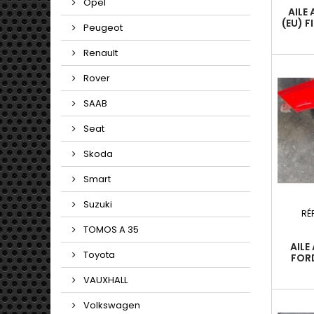
Opel
AILE
(EU) F
Peugeot
Renault
Rover
SAAB
Seat
Skoda
Smart
Suzuki
RÉ
TOMOS A 35
AILE
Toyota
FORD
VAUXHALL
Volkswagen