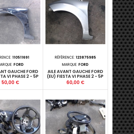
RENCE:
110511691
RÉFÉRENCE:
123875985
ARQUE:
FORD
MARQUE:
FORD
VANT GAUCHE FORD
AILE AVANT GAUCHE FORD
STA VI PHASE 2 - 5P
(EU) FIESTA VI PHASE 2 - 5P
2012-11 +
2012-11+
Prix
Prix
50,00 €
60,00 €