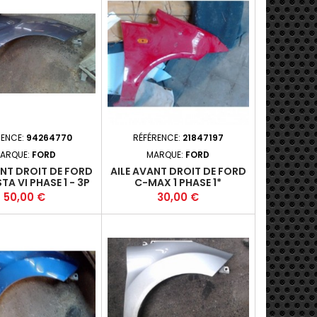
RENCE:
94264770
RÉFÉRENCE:
21847197
ARQUE:
FORD
MARQUE:
FORD
ANT DROIT DE FORD
AILE AVANT DROIT DE FORD
STA VI PHASE 1 - 3P
C-MAX 1 PHASE 1*
8-10-2012-11+
Prix
Prix
50,00 €
30,00 €