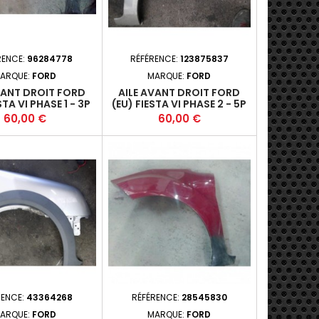
RENCE:
96284778
RÉFÉRENCE:
123875837
ARQUE:
FORD
MARQUE:
FORD
VANT DROIT FORD
AILE AVANT DROIT FORD
STA VI PHASE 1 - 3P
(EU) FIESTA VI PHASE 2 - 5P
-10-2012-11 +
2012-11+
Prix
Prix
60,00 €
60,00 €
RENCE:
43364268
RÉFÉRENCE:
28545830
ARQUE:
FORD
MARQUE:
FORD