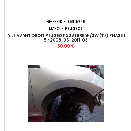
RÉFÉRENCE:
95915745
MARQUE:
PEUGEOT
AILE AVANT DROIT PEUGEOT 308 I BREAK/SW (T7) PHASE 1
- 5P 2008-05-2011-03 +
Prix
50,00 €