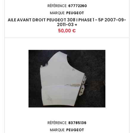
RÉFÉRENCE:
67772260
MARQUE:
PEUGEOT
AILE AVANT DROIT PEUGEOT 308 I PHASE 1 - 5P 2007-09-
2011-03 +
Prix
50,00 €
RÉFÉRENCE:
83785136
MARQUE:
PEUGEOT