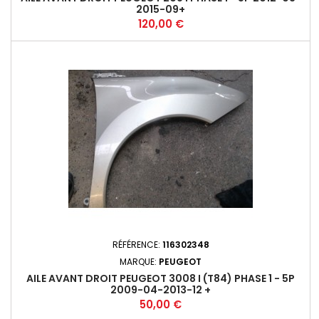
2015-09+
Prix
120,00 €
RÉFÉRENCE:
116302348
MARQUE:
PEUGEOT
AILE AVANT DROIT PEUGEOT 3008 I (T84) PHASE 1 - 5P
2009-04-2013-12 +
Prix
50,00 €