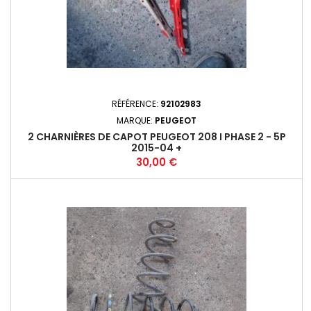
RÉFÉRENCE:
92102983
MARQUE:
PEUGEOT
2 CHARNIÈRES DE CAPOT PEUGEOT 208 I PHASE 2 - 5P
2015-04 +
Prix
30,00 €