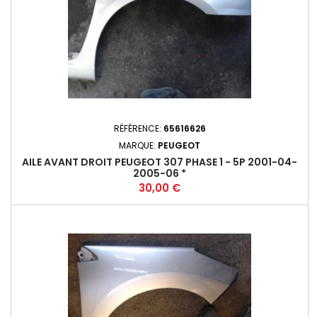
RÉFÉRENCE:
65616626
MARQUE:
PEUGEOT
AILE AVANT DROIT PEUGEOT 307 PHASE 1 - 5P 2001-04-
2005-06 *
Prix
30,00 €