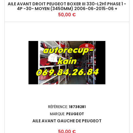
AILE AVANT DROIT PEUGEOT BOXER III 330-L2H1 PHASE 1 -
4P -30- MOYEN (3450MM) 2006-06-2015-06 +
Prix
50,00 €
RÉFÉRENCE:
18738281
MARQUE:
PEUGEOT
AILE AVANT GAUCHE DE PEUGEOT
Prix
50,00 €