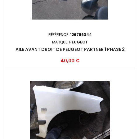
RÉFÉRENCE:
126786344
MARQUE:
PEUGEOT
AILE AVANT DROIT DE PEUGEOT PARTNER 1 PHASE 2
Prix
40,00 €