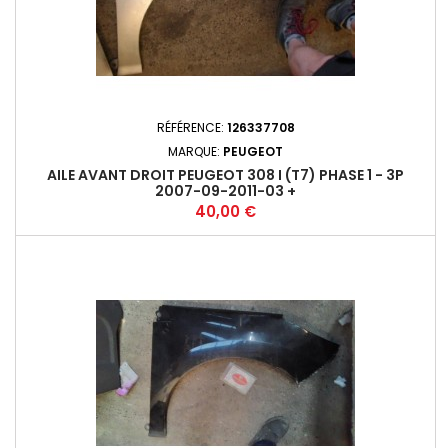
RÉFÉRENCE:
126337708
MARQUE:
PEUGEOT
AILE AVANT DROIT PEUGEOT 308 I (T7) PHASE 1 - 3P
2007-09-2011-03 +
Prix
40,00 €