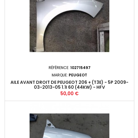
RÉFÉRENCE:
102715497
MARQUE:
PEUGEOT
AILE AVANT DROIT DE PEUGEOT 206 + (T3E) - 5P 2009-
03-2013-05 1.1I 60 (44KW) - HFV
Prix
50,00 €