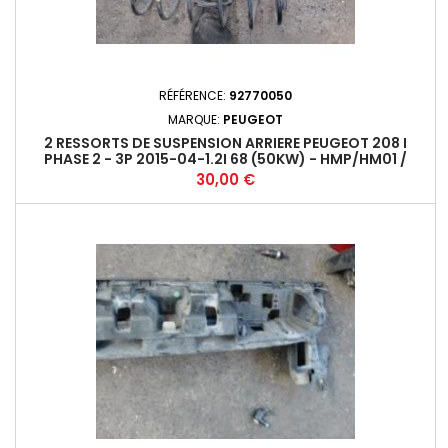
RÉFÉRENCE:
92770050
MARQUE:
PEUGEOT
2 RESSORTS DE SUSPENSION ARRIERE PEUGEOT 208 I
PHASE 2 - 3P 2015-04-1.2I 68 (50KW) - HMP/HM01 /
EB2FB - M5+
Prix
30,00 €