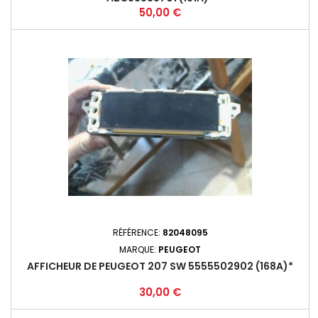
Prix
50,00 €
RÉFÉRENCE:
82048095
MARQUE:
PEUGEOT
AFFICHEUR DE PEUGEOT 207 SW 5555502902 (168A)*
Prix
30,00 €