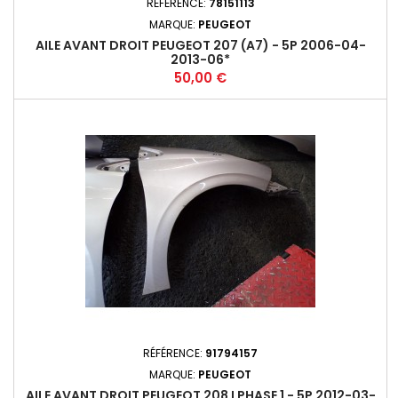
RÉFÉRENCE:
78151113
MARQUE:
PEUGEOT
AILE AVANT DROIT PEUGEOT 207 (A7) - 5P 2006-04-
2013-06*
Prix
50,00 €
RÉFÉRENCE:
91794157
MARQUE:
PEUGEOT
AILE AVANT DROIT PEUGEOT 208 I PHASE 1 - 5P 2012-03-