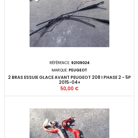
RÉFÉRENCE:
92109024
MARQUE:
PEUGEOT
2 BRAS ESSUIE GLACE AVANT PEUGEOT 208 I PHASE 2 - 5P
2015-04+
Prix
50,00 €