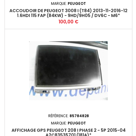
MARQUE:
PEUGEOT
ACCOUDOIR DE PEUGEOT 3008 I (T84) 2013-11-2016-12
1.6HDI 115 FAP (84KW) - 9HD/9H05 / DV6C - M6*
Prix
100,00 €
RÉFÉRENCE:
85784828
MARQUE:
PEUGEOT
AFFICHAGE GPS PEUGEOT 208 I PHASE 2 - 5P 2015-04
A2C83535701 (181A)*