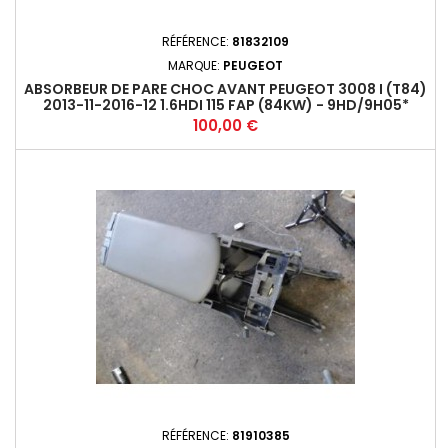
RÉFÉRENCE:
81832109
MARQUE:
PEUGEOT
ABSORBEUR DE PARE CHOC AVANT PEUGEOT 3008 I (T84)
2013-11-2016-12 1.6HDI 115 FAP (84KW) - 9HD/9H05*
Prix
100,00 €
RÉFÉRENCE:
81910385