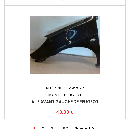
RÉFÉRENCE:
52527977
MARQUE:
PEUGEOT
AILE AVANT GAUCHE DE PEUGEOT
Prix
40,00 €
1
2
3
…
87
Suivant
