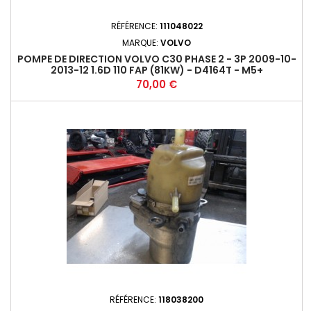
RÉFÉRENCE:
111048022
MARQUE:
VOLVO
POMPE DE DIRECTION VOLVO C30 PHASE 2 - 3P 2009-10-
2013-12 1.6D 110 FAP (81KW) - D4164T - M5+
Prix
70,00 €
RÉFÉRENCE:
118038200