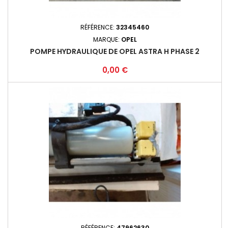
RÉFÉRENCE:
32345460
MARQUE:
OPEL
POMPE HYDRAULIQUE DE OPEL ASTRA H PHASE 2
Prix
0,00 €
RÉFÉRENCE:
47962630