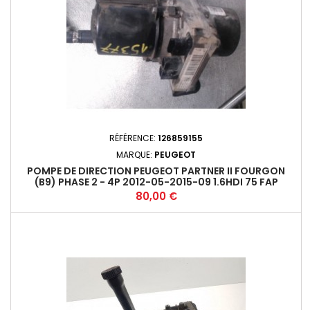
RÉFÉRENCE:
126859155
MARQUE:
PEUGEOT
POMPE DE DIRECTION PEUGEOT PARTNER II FOURGON
(B9) PHASE 2 - 4P 2012-05-2015-09 1.6HDI 75 FAP
(55KW) - 9HN/9H06 / DV6E - M5+
Prix
80,00 €