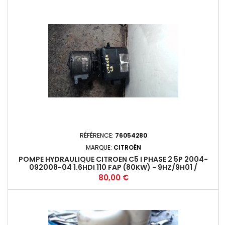
RÉFÉRENCE:
76054280
MARQUE:
CITROËN
POMPE HYDRAULIQUE CITROEN C5 I PHASE 2 5P 2004-
092008-04 1.6HDI 110 FAP (80KW) - 9HZ/9H01 /
DV6TED4 -
Prix
80,00 €