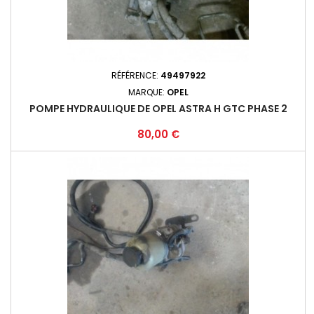
RÉFÉRENCE:
49497922
MARQUE:
OPEL
POMPE HYDRAULIQUE DE OPEL ASTRA H GTC PHASE 2
Prix
80,00 €