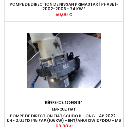
POMPE DE DIRECTION DE NISSAN PRIMASTAR 1 PHASE 1-
2002-2006 - 74 KW *
Prix
50,00 €
RÉFÉRENCE:
120906114
MARQUE:
FIAT
POMPE DE DIRECTION FIAT SCUDO III LONG - 4P 2022-
04- 2.0JTD 145 FAP (106KW) - EHT/AH01 DW10FDDU - M6
BOCAL À REMPLACER+
Prix
60,00 €