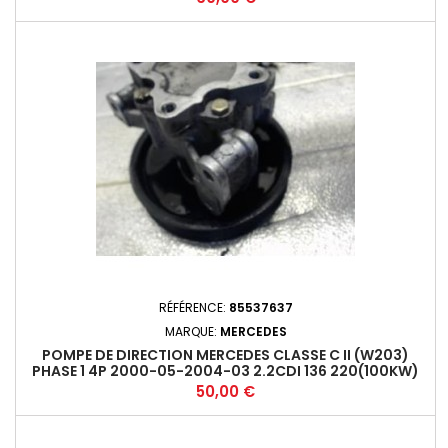
RÉFÉRENCE:
85537637
MARQUE:
MERCEDES
POMPE DE DIRECTION MERCEDES CLASSE C II (W203)
PHASE 1 4P 2000-05-2004-03 2.2CDI 136 220(100KW)
611962 M6 A6112300115*
Prix
50,00 €