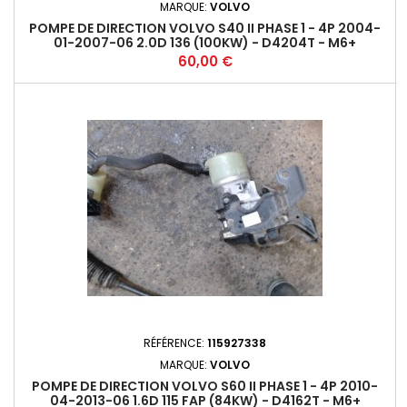
MARQUE:
VOLVO
POMPE DE DIRECTION VOLVO S40 II PHASE 1 - 4P 2004-
01-2007-06 2.0D 136 (100KW) - D4204T - M6+
Prix
60,00 €
RÉFÉRENCE:
115927338
MARQUE:
VOLVO
POMPE DE DIRECTION VOLVO S60 II PHASE 1 - 4P 2010-
04-2013-06 1.6D 115 FAP (84KW) - D4162T - M6+