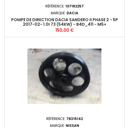
RÉFÉRENCE:
107182257
MARQUE:
DACIA
POMPE DE DIRECTION DACIA SANDERO II PHASE 2 - 5P
2017-02- 1.0I 73 (54KW) - B4D_411 - M5+
Prix
150,00 €
RÉFÉRENCE:
78315142
MARQUE:
NISSAN