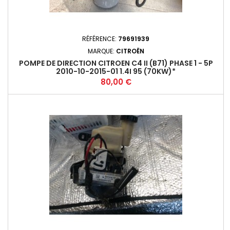
RÉFÉRENCE:
79691939
MARQUE:
CITROËN
POMPE DE DIRECTION CITROEN C4 II (B71) PHASE 1 - 5P
2010-10-2015-01 1.4I 95 (70KW)*
Prix
80,00 €