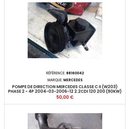
RÉFÉRENCE:
88160042
MARQUE:
MERCEDES
POMPE DE DIRECTION MERCEDES CLASSE C II (W203)
PHASE 2 - 4P 2004-03-2006-12 2.2CDI 120 200 (90KW)
- 646962*
Prix
50,00 €