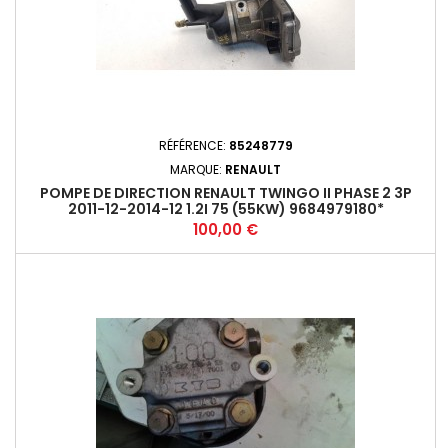
RÉFÉRENCE:
85248779
MARQUE:
RENAULT
POMPE DE DIRECTION RENAULT TWINGO II PHASE 2 3P
2011-12-2014-12 1.2I 75 (55KW) 9684979180*
Prix
100,00 €