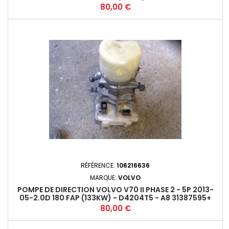
Prix
80,00 €
RÉFÉRENCE:
106216636
MARQUE:
VOLVO
POMPE DE DIRECTION VOLVO V70 II PHASE 2 - 5P 2013-
05-2.0D 180 FAP (133KW) - D4204T5 - A8 31387595+
Prix
80,00 €