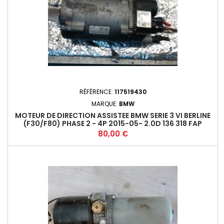
RÉFÉRENCE:
117519430
MARQUE:
BMW
MOTEUR DE DIRECTION ASSISTEE BMW SERIE 3 VI BERLINE
(F30/F80) PHASE 2 - 4P 2015-05- 2.0D 136 318 FAP
(100KW) - B47D20A - A8+
Prix
80,00 €