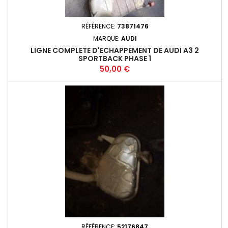
RÉFÉRENCE:
73871476
MARQUE:
AUDI
LIGNE COMPLETE D'ECHAPPEMENT DE AUDI A3 2
SPORTBACK PHASE 1
Prix
50,00 €
RÉFÉRENCE:
52176847