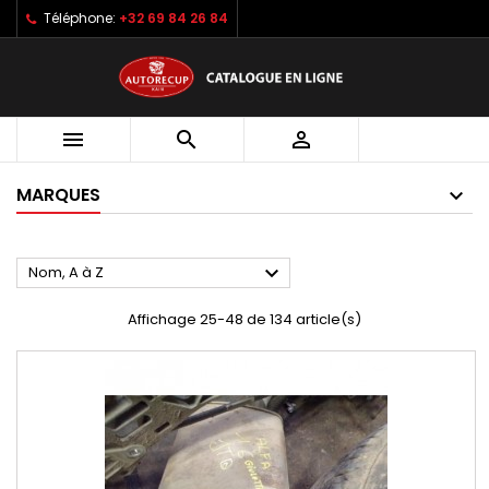
Téléphone:
+32 69 84 26 84



MARQUES

Nom, A à Z
Affichage 25-48 de 134 article(s)