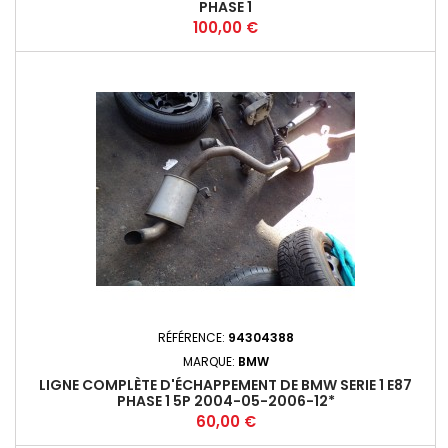
PHASE 1
Prix
100,00 €
RÉFÉRENCE:
94304388
MARQUE:
BMW
LIGNE COMPLÈTE D'ÉCHAPPEMENT DE BMW SERIE 1 E87
PHASE 1 5P 2004-05-2006-12*
Prix
60,00 €