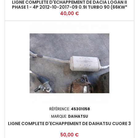
LIGNE COMPLETE D'ECHAPPEMENT DE DACIA LOGAN II
PHASE 1 - 4P 2012-10-2017-09 0.9I TURBO 90 (66KW*
Prix
40,00 €
RÉFÉRENCE:
45301058
MARQUE:
DAIHATSU
LIGNE COMPLETE D'ECHAPPEMENT DE DAIHATSU CUORE 3
Prix
50,00 €