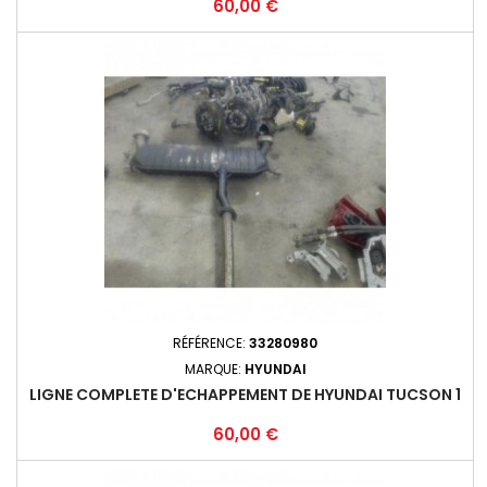
Prix
60,00 €
RÉFÉRENCE:
33280980
MARQUE:
HYUNDAI
LIGNE COMPLETE D'ECHAPPEMENT DE HYUNDAI TUCSON 1
Prix
60,00 €