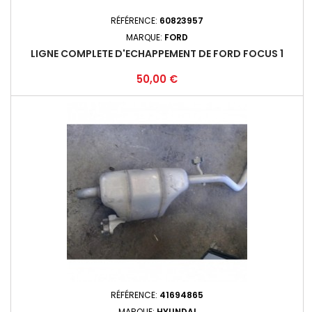
RÉFÉRENCE:
60823957
MARQUE:
FORD
LIGNE COMPLETE D'ECHAPPEMENT DE FORD FOCUS 1
Prix
50,00 €
RÉFÉRENCE:
41694865
MARQUE:
HYUNDAI