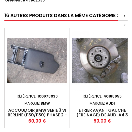
Référence
47962630
16 AUTRES PRODUITS DANS LA MÊME CATÉGORIE :
>
<
RÉFÉRENCE:
100978036
RÉFÉRENCE:
40188955
MARQUE:
BMW
MARQUE:
AUDI
ACCOUDOIR BMW SERIE 3 VI
ETRIER AVANT GAUCHE
BERLINE (F30/F80) PHASE 2 -
(FREINAGE) DE AUDI A4 3
4P 2015-05+
PHASE 1
Prix
Prix
60,00 €
50,00 €