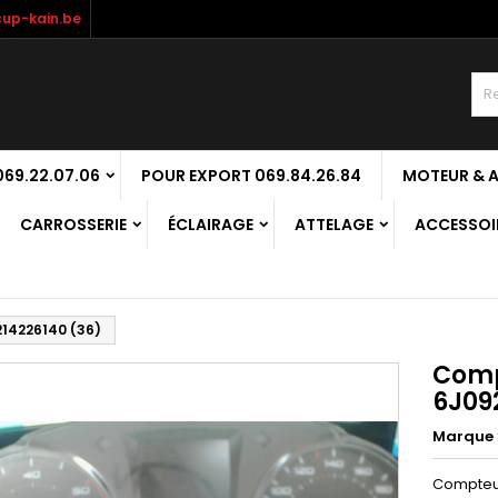
up-kain.be
69.22.07.06
POUR EXPORT 069.84.26.84
MOTEUR & 
CARROSSERIE
ÉCLAIRAGE
ATTELAGE
ACCESSOIR
214226140 (36)
Compt
6J09
Marque
Compteur