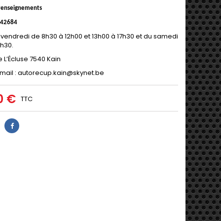
 renseignements
842684
 vendredi de 8h30 à 12h00 et 13h00 à 17h30 et du samedi
2h30.
e L’Écluse 7540 Kain
mail : autorecup.kain@skynet.be
0 €
TTC