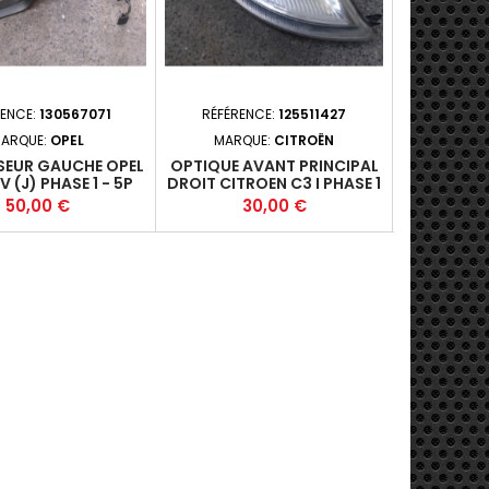
RENCE:
130567071
RÉFÉRENCE:
125511427
RÉFÉRE
ARQUE:
OPEL
MARQUE:
CITROËN
MARQUE
SEUR GAUCHE OPEL
OPTIQUE AVANT PRINCIPAL
BOIT
V (J) PHASE 1 - 5P
DROIT CITROEN C3 I PHASE 1
VOLKSWAGE
-01-2012-06 +
- 5P 2002-04-2005-10 +
PHASE 2
Prix
Prix
P
50,00 €
30,00 €
4