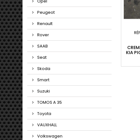
Opel
Peugeot
Renault
RÉ
Rover
SAAB
CREM
KIA PI
2004-
Seat
(45
Skoda
Smart
Suzuki
TOMOS A 35
Toyota
VAUXHALL
Volkswagen