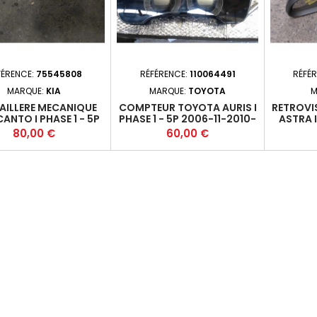
FÉRENCE:
75545808
RÉFÉRENCE:
110064491
RÉFÉ
MARQUE:
KIA
MARQUE:
TOYOTA
M
AILLERE MECANIQUE
COMPTEUR TOYOTA AURIS I
RETROVI
CANTO I PHASE 1 - 5P
PHASE 1 - 5P 2006-11-2010-
ASTRA I
05-2007-12 1.0I 60
03 8380002L52 (461)+
2010
Prix
Prix
80,00 €
60,00 €
KW) - G4HE - M5