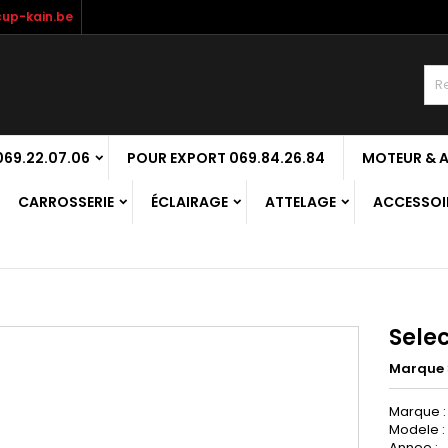
up-kain.be
69.22.07.06
POUR EXPORT 069.84.26.84
MOTEUR & 
CARROSSERIE
ÉCLAIRAGE
ATTELAGE
ACCESSOIR
Selec
Marque
Marque 
Modele :
Annee :