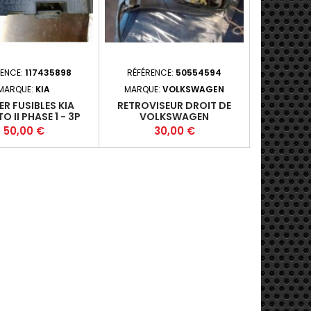
RENCE:
117435898
RÉFÉRENCE:
50554594
RÉFÉRE
MARQUE:
KIA
MARQUE:
VOLKSWAGEN
MA
ER FUSIBLES KIA
RETROVISEUR DROIT DE
RETROVIS
O II PHASE 1 - 3P
VOLKSWAGEN
FIAT PU
7-2015-12 1.0I 70
Prix
Prix
P
50,00 €
30,00 €
3
 91950-1Y554 T5
(367)+