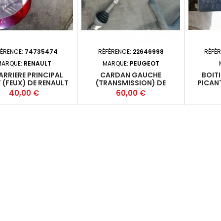
FÉRENCE:
74735474
RÉFÉRENCE:
22646998
RÉFÉ
MARQUE:
RENAULT
MARQUE:
PEUGEOT
ARRIERE PRINCIPAL
CARDAN GAUCHE
BOITI
 (FEUX) DE RENAULT
(TRANSMISSION) DE
PICANT
CENIC 2 PHASE 1
PEUGEOT 207 PHASE 2
2011-0
Prix
Prix
40,00 €
60,00 €
(51KW)