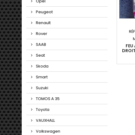
Opel
Peugeot
Renault
RÉ
Rover
SAAB
FEU 
DROIT
S
Seat
Skoda
Smart
Suzuki
TOMOS A 35
Toyota
VAUXHALL
Volkswagen