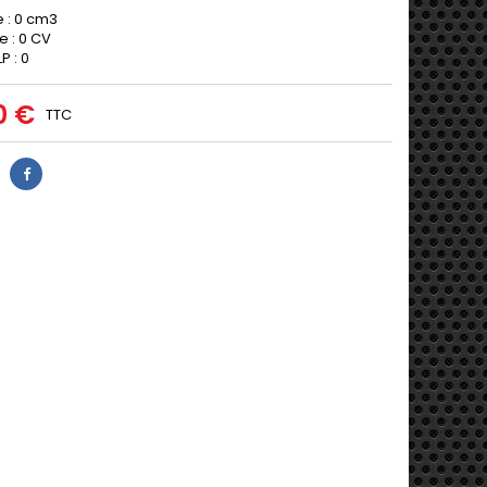
e : 0 cm3
e : 0 CV
P : 0
0 €
TTC