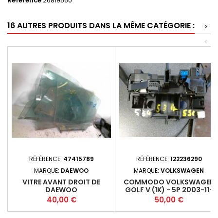
Référence
26819560
16 AUTRES PRODUITS DANS LA MÊME CATÉGORIE :
>
<
RÉFÉRENCE:
47415789
RÉFÉRENCE:
122236290
MARQUE:
DAEWOO
MARQUE:
VOLKSWAGEN
VITRE AVANT DROIT DE
COMMODO VOLKSWAGEN
DAEWOO
GOLF V (1K) - 5P 2003-11-
2008-10 1K0953503CP
Prix
Prix
40,00 €
50,00 €
(534)+