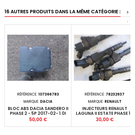
16 AUTRES PRODUITS DANS LA MÊME CATÉGORIE :
>
<
RÉFÉRENCE:
107366783
RÉFÉRENCE:
78232937
MARQUE:
DACIA
MARQUE:
RENAULT
BLOC ABS DACIA SANDERO II
INJECTEURS RENAULT
PHASE 2 - 5P 2017-02- 1.0I
LAGUNA II ESTATE PHASE 1 -
73 (54KW) - B4D_411 - M5+
5P 2000-11-2005-03 1.9DCI
Prix
Prix
50,00 €
30,00 €
120 (88KW) 0445110110B*