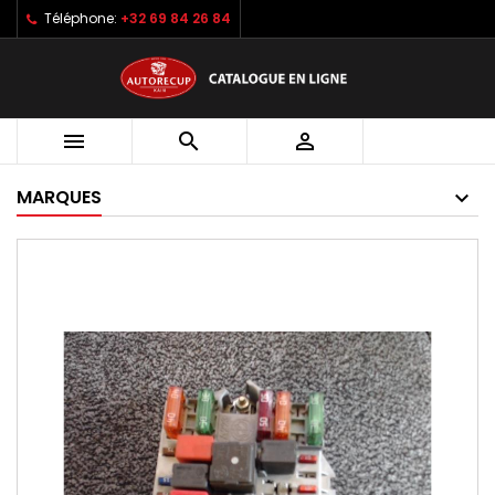
Téléphone:
+32 69 84 26 84



MARQUES