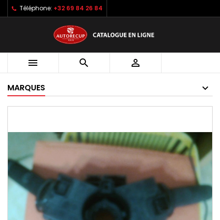
Téléphone:
+32 69 84 26 84



MARQUES