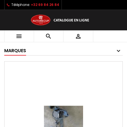
Téléphone:
+32 69 84 26 84



MARQUES