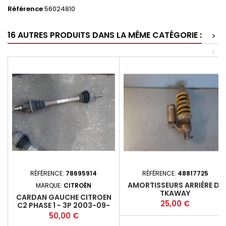
Référence
56024810
16 AUTRES PRODUITS DANS LA MÊME CATÉGORIE :
>
<
RÉFÉRENCE:
78695914
RÉFÉRENCE:
48817725
AMORTISSEURS ARRIÈRE DE
MARQUE:
CITROËN
TKAWAY
CARDAN GAUCHE CITROEN
Prix
25,00 €
C2 PHASE 1 - 3P 2003-09-
2008-10 1.4HDI 70 (50KW) *
Prix
50,00 €