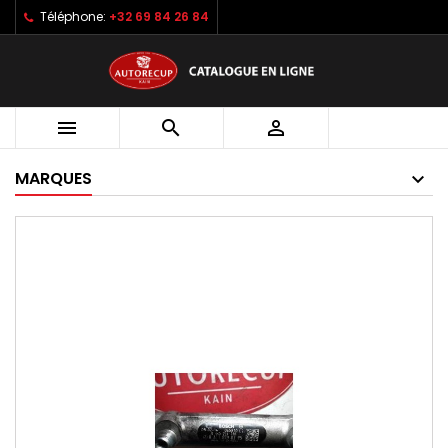
Téléphone:
+32 69 84 26 84



MARQUES