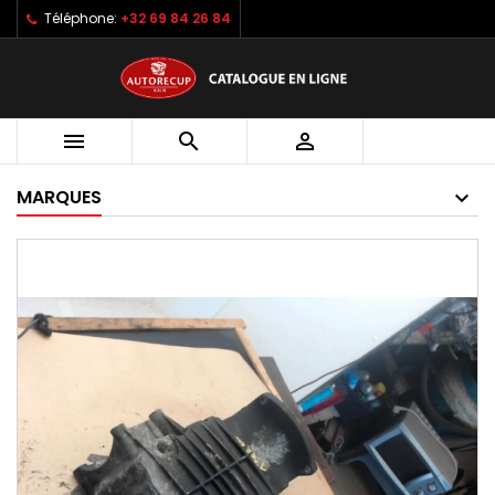
Téléphone:
+32 69 84 26 84



MARQUES