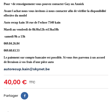
Pour +de renseignement vous pouvez contacter Guy ou Annick
Avant l achat nous vous invitons
à
nous contacter afin de v
é
rifier la disponibilit
é
effective du model
Auto recup kain 16 rue de l’ecluse 7540 kain
Mardi au vendredi de 8h30a12h et13ha18h
samedi 9h a 13h
069.84.26.84
069.68.63.53
Le paiement sur compte bancaire est possible. Si vous êtes parvenu à un accord
de livraison à vos frais d'une pièce auto
autorecup.kain@skynet.be
40,00 €
TTC
Partager