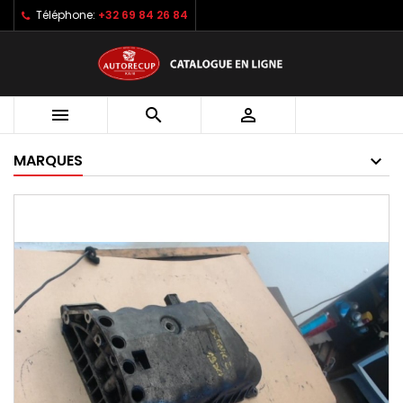
Téléphone:
+32 69 84 26 84



MARQUES