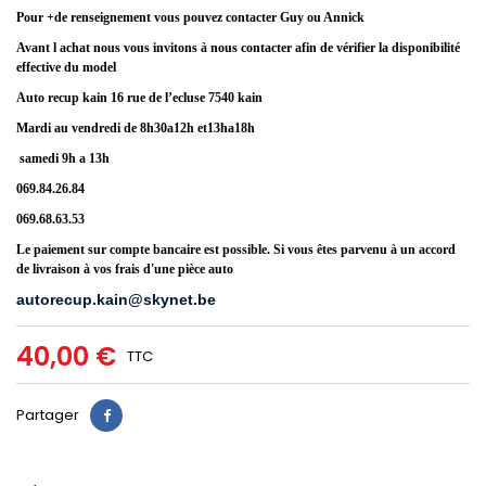
Pour +de renseignement vous pouvez contacter Guy ou Annick
Avant l achat nous vous invitons
à
nous contacter afin de v
é
rifier la disponibilit
é
effective du model
Auto recup kain 16 rue de l’ecluse 7540 kain
Mardi au vendredi de 8h30a12h et13ha18h
samedi 9h a 13h
069.84.26.84
069.68.63.53
Le paiement sur compte bancaire est possible. Si vous êtes parvenu à un accord
de livraison à vos frais d'une pièce auto
autorecup.kain@skynet.be
40,00 €
TTC
Partager