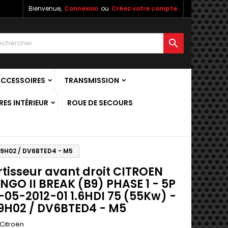
Bienvenue,
Connexion
ou
Créez votre compte

ACCESSOIRES
TRANSMISSION
ES INTÉRIEUR
ROUE DE SECOURS
T/9H02 / DV6BTED4 - M5
tisseur avant droit CITROEN
NGO II BREAK (B9) PHASE 1 - 5P
-05-2012-01 1.6HDI 75 (55Kw) -
9H02 / DV6BTED4 - M5
Citroën