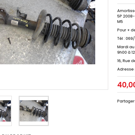
Amortisse
5P 2008-
M5
Pour + d
Tél : 06
Mardi au
9h00 à 1
16, Rue d
Adresse 
40,0
Partager