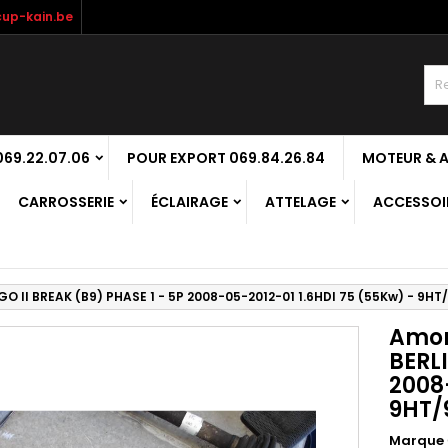
up-kain.be
69.22.07.06
POUR EXPORT 069.84.26.84
MOTEUR & 
CARROSSERIE
ÉCLAIRAGE
ATTELAGE
ACCESSOIR
GO II BREAK (B9) PHASE 1 - 5P 2008-05-2012-01 1.6HDI 75 (55Kw) - 9H
Amor
BERLI
2008
9HT/
Marque