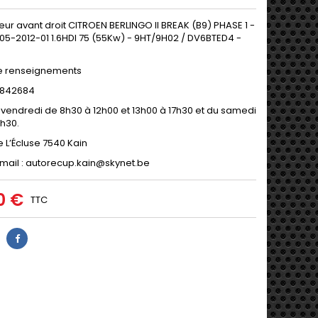
ur avant droit CITROEN BERLINGO II BREAK (B9) PHASE 1 -
05-2012-01 1.6HDI 75 (55Kw) - 9HT/9H02 / DV6BTED4 -
e renseignements
9/842684
 vendredi de 8h30 à 12h00 et 13h00 à 17h30 et du samedi
2h30.
e L’Écluse 7540 Kain
mail : autorecup.kain@skynet.be
0 €
TTC