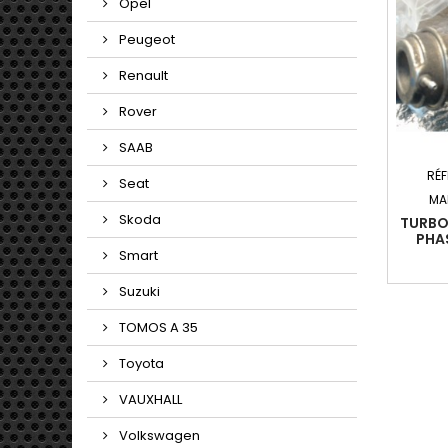
Opel
Peugeot
Renault
Rover
SAAB
RÉF
Seat
MA
Skoda
TURBO
PHAS
201
Smart
(70KW
Suzuki
TOMOS A 35
Toyota
VAUXHALL
Volkswagen