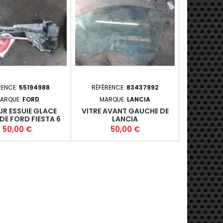
RENCE:
55194988
RÉFÉRENCE:
83437992
RÉFÉRE
ARQUE:
FORD
MARQUE:
LANCIA
MAR
R ESSUIE GLACE
VITRE AVANT GAUCHE DE
PORTE AR
DE FORD FIESTA 6
LANCIA
FORD FO
PHASE 2
Prix
Prix
Pr
50,00 €
50,00 €
1