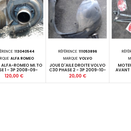
ÉRENCE:
113040544
RÉFÉRENCE:
111053896
RÉFÉ
RQUE:
ALFA ROMEO
MARQUE:
VOLVO
M
 ALFA-ROMEO MI.TO
JOUE D'AILE DROITE VOLVO
MOTEU
E 1 - 3P 2008-09-
C30 PHASE 2 - 3P 2009-10-
AVANT 
6-12 1.3JTD 95 FAP
2013-12 +
Prix
Prix
120,00 €
20,00 €
) - 199B1000 - M5+