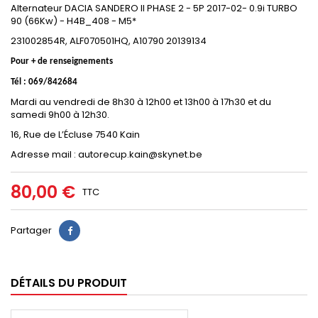
Alternateur DACIA SANDERO II PHASE 2 - 5P 2017-02- 0.9i TURBO
90 (66Kw) - H4B_408 - M5*
231002854R, ALF070501HQ, A10790 20139134
Pour + de renseignements
Tél : 069/842684
Mardi au vendredi de 8h30 à 12h00 et 13h00 à 17h30 et du
samedi 9h00 à 12h30.
16, Rue de L’Écluse 7540 Kain
Adresse mail : autorecup.kain@skynet.be
80,00 €
TTC
Partager
DÉTAILS DU PRODUIT