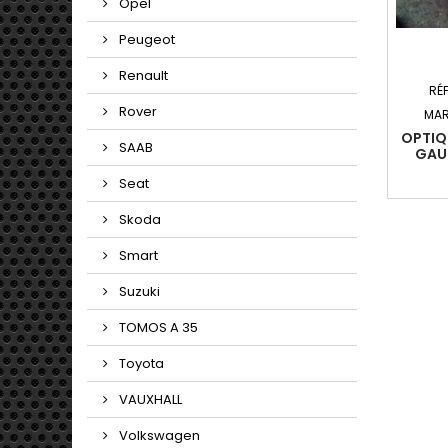
Opel
Peugeot
Renault
RÉ
Rover
MAR
OPTIQ
SAAB
GAU
POLO I
Seat
19
Skoda
Smart
Suzuki
TOMOS A 35
Toyota
VAUXHALL
Volkswagen