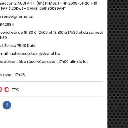
ection 2 AUDI A4 III (8K) PHASE 1 - 4P 2008-01-2011-10
65 FAP (120Kw) - CAMB 059130089AH*
e renseignements
9/842684
 vendredi de 8h30 à 12h00 et 13h00 à 17h30 et du samedi
2h30.
e L’Écluse 7540 Kain
mail : autorecup.kain@skynet.be
s doivent être réservées avant 17h00 afin de les
r
es avant 17h45.
0 €
TTC