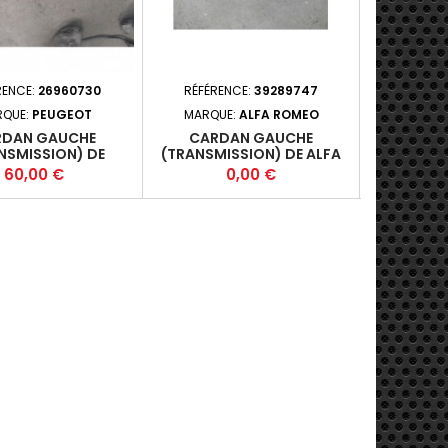
RENCE:
26960730
RÉFÉRENCE:
39289747
RÉFÉRE
RQUE:
PEUGEOT
MARQUE:
ALFA ROMEO
MA
RDAN GAUCHE
CARDAN GAUCHE
RETROVIS
NSMISSION) DE
(TRANSMISSION) DE ALFA
CORSA III 
OT 407 PHASE 1
ROMEO 156 PHASE 2
2000-
Prix
Prix
P
60,00 €
0,00 €
3