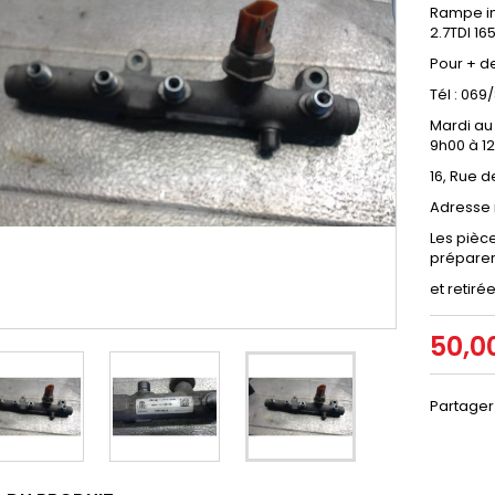
Rampe inj
2.7TDI 1
Pour + d
Tél : 06
Mardi au
9h00 à 1
16, Rue d
Adresse 
Les pièce
prépare
et retiré
50,0
Partager