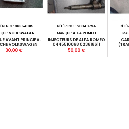
FÉRENCE:
96354385
RÉFÉRENCE:
20040794
RÉFÉ
QUE:
VOLKSWAGEN
MARQUE:
ALFA ROMEO
MA
UE AVANT PRINCIPAL
INJECTEURS DE ALFA ROMEO
CA
CHE VOLKSWAGEN
0445510068 023618611
(TRA
II (6N) PHASE 2 - 5P
PEUGE
Prix
Prix
30,00 €
50,00 €
99-11-2001-12 +