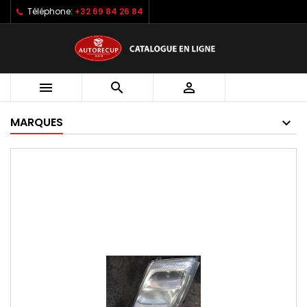
Téléphone:
+32 69 84 26 84



MARQUES