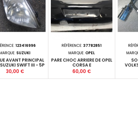
FÉRENCE:
123416996
RÉFÉRENCE:
37782851
RÉFÉ
MARQUE:
SUZUKI
MARQUE:
OPEL
MARQ
UE AVANT PRINCIPAL
PARE CHOC ARRIERE DE OPEL
SO
SUZUKI SWIFT III - 5P
CORSA E
VOLK
05-03-2011-04 +
04L9
Prix
Prix
30,00 €
60,00 €