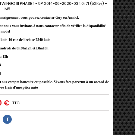
WINGO III PHASE 1 - 5P 2014-06-2020-03 1.0i 71 (52Kw) -
 - M5
enseignement vous pouvez contacter Guy ou Annick
at nous vous invitons
à
nous contacter afin de v
é
rifier la disponibilit
é
u model
kain 16 rue de l’ecluse 7540 kain
endredi de 8h30a12h et13ha18h
a 13h
4
3
 sur compte bancaire est possible. Si vous êtes parvenu à un accord de
vos frais d'une pièce auto
0 €
TTC