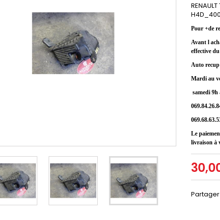
RENAULT T
H4D_400
Pour +de r
Avant l ach
effective d
Auto recup 
Mardi au v
samedi 9h 
069.84.26.8
069.68.63.5
Le paiement
livraison à 
30,0
Partager