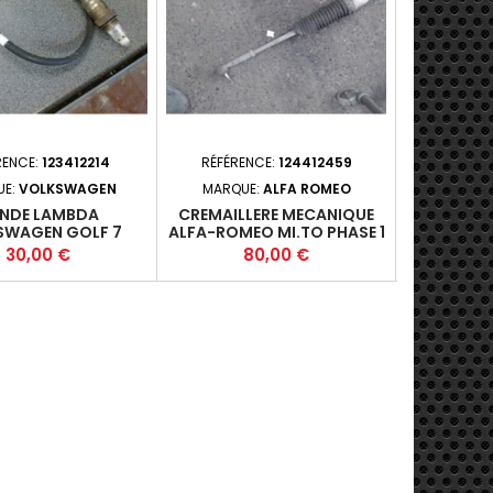
RENCE:
123412214
RÉFÉRENCE:
124412459
RÉFÉRE
UE:
VOLKSWAGEN
MARQUE:
ALFA ROMEO
MARQ
NDE LAMBDA
CREMAILLERE MECANIQUE
COMPTEUR
SWAGEN GOLF 7
ALFA-ROMEO MI.TO PHASE 1
PHASE 2 - 
06262CR (5) +
- 3P 2008-09-2016-12
68 (50KW)
Prix
Prix
P
30,00 €
80,00 €
5
1.3JTD 95 FAP (70KW) -
199B1000 - M5+