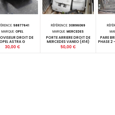
FÉRENCE:
58877641
RÉFÉRENCE:
30896069
RÉFÉ
MARQUE:
OPEL
MARQUE:
MERCEDES
MA
OVISEUR DROIT DE
PORTE ARRIERE DROIT DE
PARE BR
OPEL ASTRA G
MERCEDES VANEO (414)
PHASE 2 
Prix
Prix
30,00 €
50,00 €