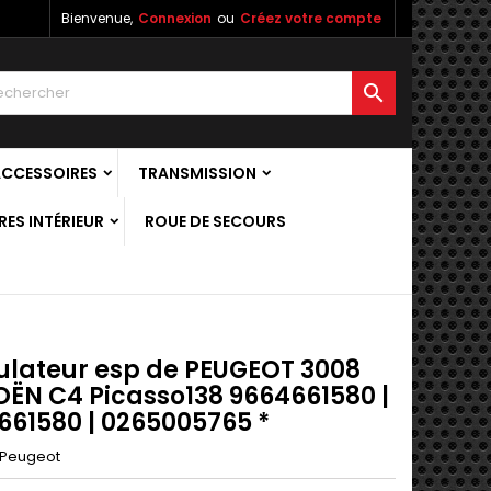
Bienvenue,
Connexion
ou
Créez votre compte

ACCESSOIRES
TRANSMISSION
ES INTÉRIEUR
ROUE DE SECOURS
ulateur esp de PEUGEOT 3008
OËN C4 Picasso138 9664661580 |
661580 | 0265005765 *
Peugeot