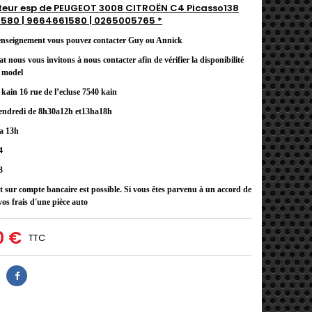
teur esp de PEUGEOT 3008 CITROËN C4 Picasso138
580 | 9664661580 | 0265005765 *
enseignement vous pouvez contacter Guy ou Annick
at nous vous invitons
à
nous contacter afin de v
é
rifier la disponibilit
é
u model
kain 16 rue de l’ecluse 7540 kain
endredi de 8h30a12h et13ha18h
a 13h
4
3
 sur compte bancaire est possible. Si vous êtes parvenu à un accord de
vos frais d'une pièce auto
0 €
TTC