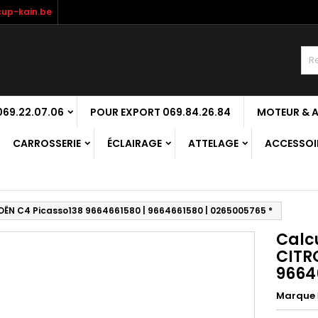
up-kain.be
69.22.07.06
POUR EXPORT 069.84.26.84
MOTEUR & 
CARROSSERIE
ÉCLAIRAGE
ATTELAGE
ACCESSOIR
ËN C4 Picasso138 9664661580 | 9664661580 | 0265005765 *
Calc
CITR
9664
Marque