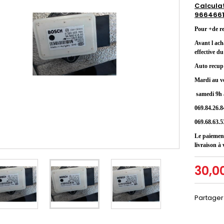
Calcula
9664661
Pour +de r
Avant l ach
effective d
Auto recup 
Mardi au v
samedi 9h 
069.84.26.8
069.68.63.5
Le paiement
livraison à 
30,0
Partager