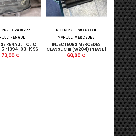
RENCE:
112416775
RÉFÉRENCE:
88707174
RÉFÉREN
RQUE:
RENAULT
MARQUE:
MERCEDES
MA
ISE RENAULT CLIO I
INJECTEURS MERCEDES
UNITÉ DE
- 5P 1994-03-1996-
CLASSE C III (W204) PHASE 1
ASTRA V (
03 +
- 4P 2007-01-2010-12
2015-10
Prix
Prix
Pr
70,00 €
60,00 €
1
2.2CDI 165 220 FAP (120KW)
TURBO 150 
- 646811 - A5 EJBR042010*
/ LE2 - A6