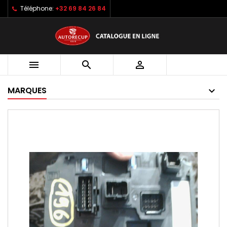
Téléphone:
+32 69 84 26 84



MARQUES