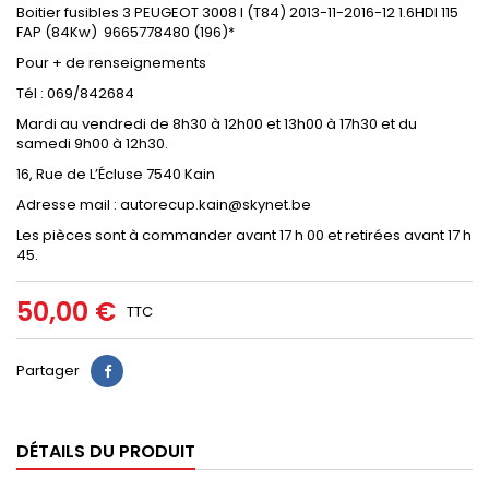
Boitier fusibles 3 PEUGEOT 3008 I (T84) 2013-11-2016-12 1.6HDI 115
FAP (84Kw) 9665778480 (196)*
Pour + de renseignements
Tél : 069/842684
Mardi au vendredi de 8h30 à 12h00 et 13h00 à 17h30 et du
samedi 9h00 à 12h30.
16, Rue de L’Écluse 7540 Kain
Adresse mail : autorecup.kain@skynet.be
Les pièces sont à commander avant 17 h 00 et retirées avant 17 h
45.
50,00 €
TTC
Partager
DÉTAILS DU PRODUIT