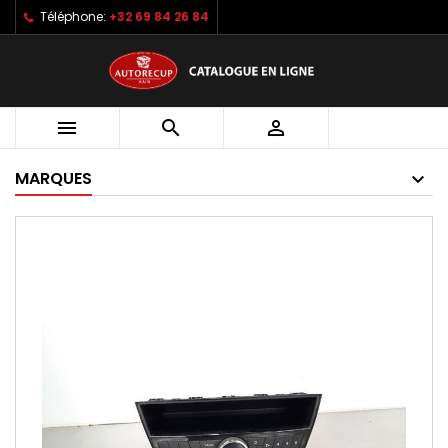
Téléphone:
+32 69 84 26 84



MARQUES