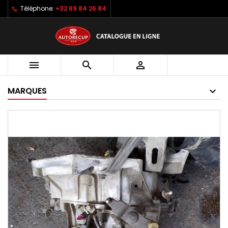
Téléphone:
+32 69 84 26 84



MARQUES