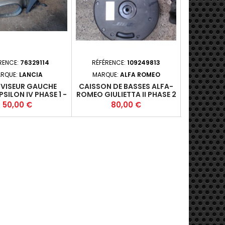
RENCE:
76329114
RÉFÉRENCE:
109249813
RÉFÉRE
RQUE:
LANCIA
MARQUE:
ALFA ROMEO
MARQ
VISEUR GAUCHE
CAISSON DE BASSES ALFA-
FEU ARR
PSILON IV PHASE 1 -
ROMEO GIULIETTA II PHASE 2
GAUCHE
10-2006-10 1.3JTD
- 5P 2013-09-2016-12
COUPE - 2
Prix
Prix
P
50,00 €
80,00 €
8
) - 188A9000 - M5
51836380+