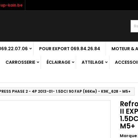
up-kain.be
69.22.07.06
POUR EXPORT 069.84.26.84
MOTEUR & 
CARROSSERIE
ÉCLAIRAGE
ATTELAGE
ACCESSOIR
PRESS PHASE 2 - 4P 2013-01- 1.5DCI 90 FAP (66Kw) - K9K_628 - M5+
Refr
II EX
1.5D
M5+
Marque