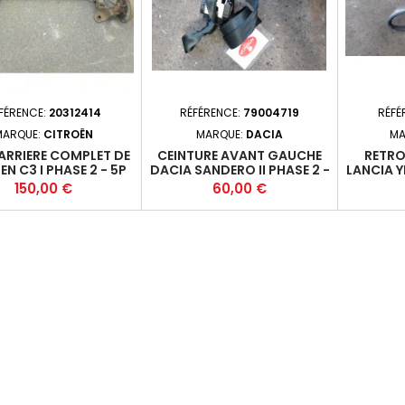
FÉRENCE:
20312414
RÉFÉRENCE:
79004719
RÉFÉ
MARQUE:
CITROËN
MARQUE:
DACIA
MA
ARRIERE COMPLET DE
CEINTURE AVANT GAUCHE
RETRO
EN C3 I PHASE 2 - 5P
DACIA SANDERO II PHASE 2 -
LANCIA Y
0-2010-12 1.4HDI 70
5P 2017-02*
3P 2003-
Prix
Prix
150,00 €
60,00 €
 - 8HZ / DV4TD - M5
70 (51KW
*