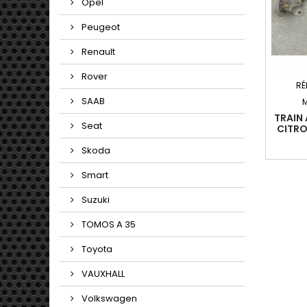
Opel
Peugeot
Renault
Rover
RÉ
SAAB
TRAIN 
Seat
CITRO
2005-1
Skoda
(50KW)
Smart
Suzuki
TOMOS A 35
Toyota
VAUXHALL
Volkswagen