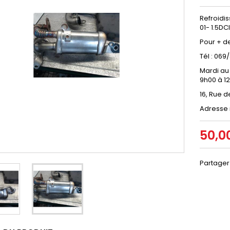
Refroidi
01- 1.5D
Pour + d
Tél : 06
Mardi au
9h00 à 1
16, Rue d
Adresse 
50,0
Partager