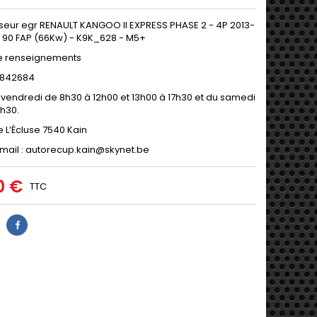
sseur egr RENAULT KANGOO II EXPRESS PHASE 2 - 4P 2013-
CI 90 FAP (66Kw) - K9K_628 - M5+
e renseignements
9/842684
 vendredi de 8h30 à 12h00 et 13h00 à 17h30 et du samedi
2h30.
e L’Écluse 7540 Kain
mail : autorecup.kain@skynet.be
0 €
TTC