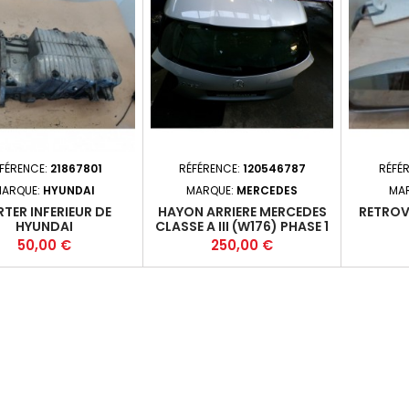
FÉRENCE:
21867801
RÉFÉRENCE:
120546787
RÉFÉ
ARQUE:
HYUNDAI
MARQUE:
MERCEDES
MA
TER INFERIEUR DE
HAYON ARRIERE MERCEDES
RETROV
HYUNDAI
CLASSE A III (W176) PHASE 1
- 5P 2012-06-2015-12 +
Prix
Prix
50,00 €
250,00 €