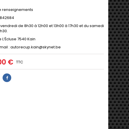
e renseignements
9/842684
 vendredi de 8h30 à 12h00 et 13h00 à 17h30 et du samedi
2h30.
e L’Écluse 7540 Kain
mail : autorecup.kain@skynet.be
00 €
TTC