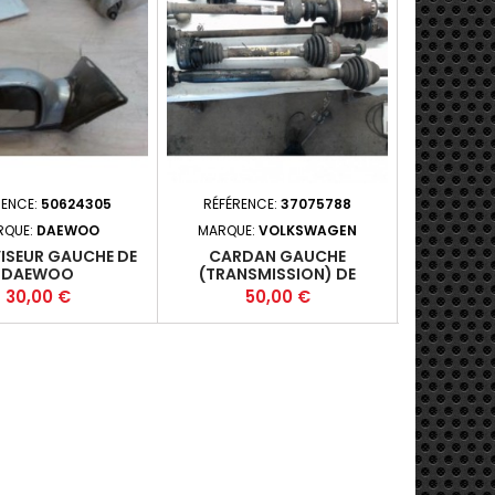
RENCE:
50624305
RÉFÉRENCE:
37075788
RÉFÉRE
RQUE:
DAEWOO
MARQUE:
VOLKSWAGEN
MA
ISEUR GAUCHE DE
CARDAN GAUCHE
INJECTEUR
DAEWOO
(TRANSMISSION) DE
TWINTOP 
VOLKSWAGEN POLO 3
03-2011-12
Prix
Prix
P
30,00 €
50,00 €
3
ESSENCE
(