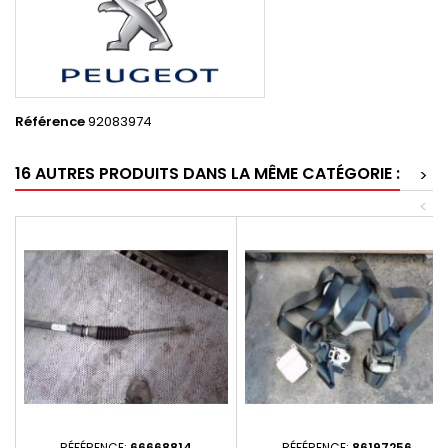
Référence
92083974
16 AUTRES PRODUITS DANS LA MÊME CATÉGORIE :
>
<
RÉFÉRENCE:
66668814
RÉFÉRENCE:
86197256