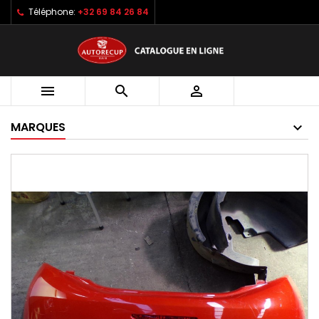
Téléphone:
+32 69 84 26 84



MARQUES