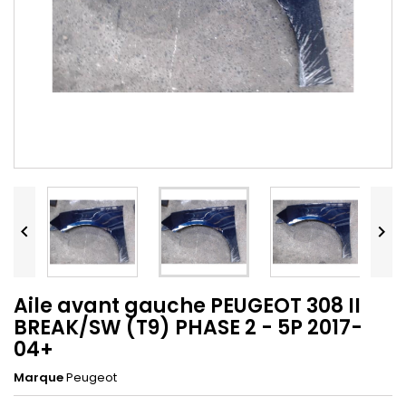


Aile avant gauche PEUGEOT 308 II
BREAK/SW (T9) PHASE 2 - 5P 2017-
04+
Marque
Peugeot