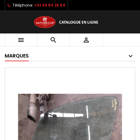
Téléphone:
+32 69 84 26 84



MARQUES