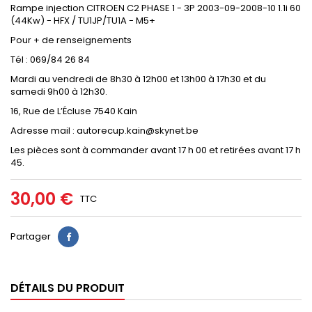
Rampe injection CITROEN C2 PHASE 1 - 3P 2003-09-2008-10 1.1i 60
(44Kw) - HFX / TU1JP/TU1A - M5+
Pour + de renseignements
Tél : 069/84 26 84
Mardi au vendredi de 8h30 à 12h00 et 13h00 à 17h30 et du
samedi 9h00 à 12h30.
16, Rue de L’Écluse 7540 Kain
Adresse mail : autorecup.kain@skynet.be
Les pièces sont à commander avant 17 h 00 et retirées avant 17 h
45.
30,00 €
TTC
Partager
DÉTAILS DU PRODUIT