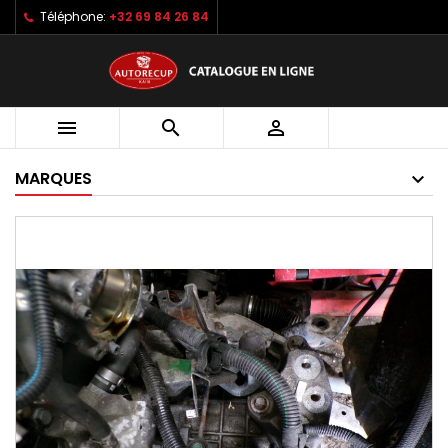
Téléphone:
+32 69 84 26 84



MARQUES