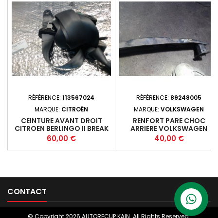
RÉFÉRENCE:
113567024
RÉFÉRENCE:
89248005
MARQUE:
CITROËN
MARQUE:
VOLKSWAGEN
CEINTURE AVANT DROIT
RENFORT PARE CHOC
CITROEN BERLINGO II BREAK
ARRIERE VOLKSWAGEN
(B9) PHASE 1 - 5P 2008-05-
TIGUAN I (5N) PHASE 2 - 5P
Prix
Prix
60,00 €
40,00 €
2012-01 +
2011-04-2016-12 +

CONTACT
© Copyright 2026 AUTORECUP KAIN. All Rights Reserved.