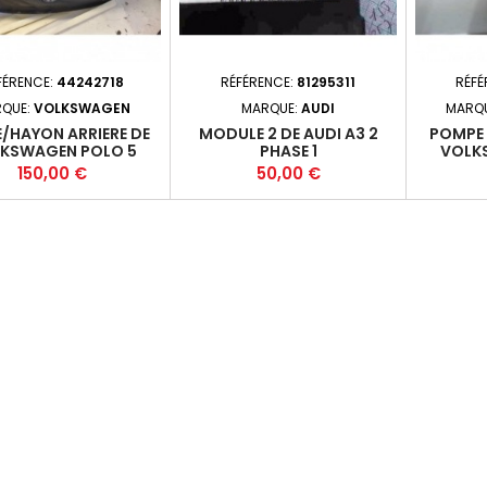
FÉRENCE:
44242718
RÉFÉRENCE:
81295311
RÉFÉ
QUE:
VOLKSWAGEN
MARQUE:
AUDI
MARQ
/HAYON ARRIERE DE
MODULE 2 DE AUDI A3 2
POMPE 
KSWAGEN POLO 5
PHASE 1
VOLK
PHASE 1
Prix
Prix
150,00 €
50,00 €