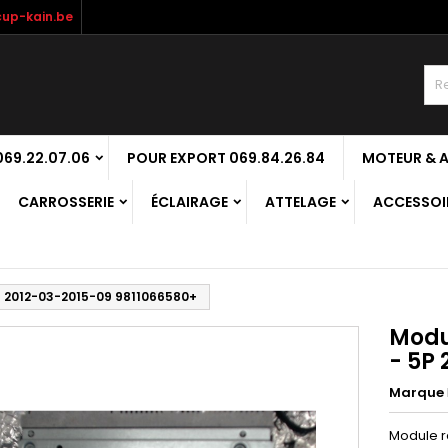
up-kain.be
69.22.07.06
POUR EXPORT 069.84.26.84
MOTEUR & 
CARROSSERIE
ÉCLAIRAGE
ATTELAGE
ACCESSOIR
P 2012-03-2015-09 9811066580+
Modu
- 5P
Marque
Module r