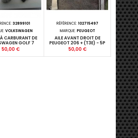
RENCE:
32899101
RÉFÉRENCE:
102715497
RÉFÉRE
UE:
VOLKSWAGEN
MARQUE:
PEUGEOT
MA
À CARBURANT DE
AILE AVANT DROIT DE
BOITE A FU
SWAGEN GOLF 7
PEUGEOT 206 + (T3E) - 5P
3 VI BER
PHASE 1
2009-03-2013-05 1.1I 60
PHASE 2 - 
Prix
Prix
P
50,00 €
50,00 €
3
(44KW) - HFV
116 316
B47D