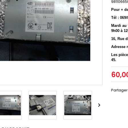
98110665
Pour + d
Tél : 069/
Mardi au 
9h00 à 12
16, Rue d
Adresse 
Les pièce
45.
60,0
Partager
