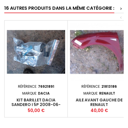
16 AUTRES PRODUITS DANS LA MÊME CATÉGORIE :
>
<
RÉFÉRENCE:
76921891
RÉFÉRENCE:
21813186
MARQUE:
DACIA
MARQUE:
RENAULT
KIT BARILLET DACIA
AILE AVANT GAUCHE DE
SANDERO I 5P 2008-06-
RENAULT
2012-10 1.5DCI 85 (63KW)
Prix
Prix
50,00 €
40,00 €