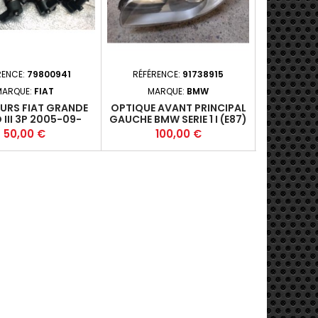
RENCE:
79800941
RÉFÉRENCE:
91738915
RÉFÉRE
MARQUE:
FIAT
MARQUE:
BMW
MA
EURS FIAT GRANDE
OPTIQUE AVANT PRINCIPAL
CARDAN 
III 3P 2005-09-
GAUCHE BMW SERIE 1 I (E87)
BMW SERI
12 1.3JTD 75 FAP
PHASE 2 - 5P 2007-01-2011-
(F30/F80
Prix
Prix
P
50,00 €
100,00 €
5
) 0986435102*
07 +
2015-05-
FAP (100K