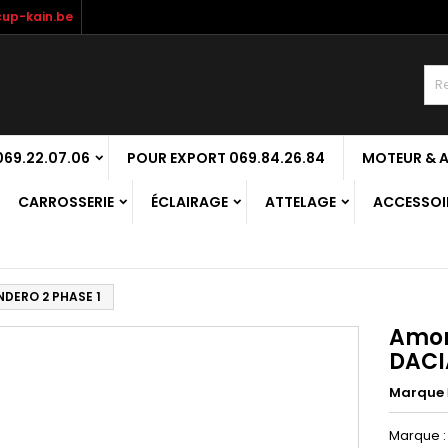
up-kain.be
69.22.07.06
POUR EXPORT 069.84.26.84
MOTEUR & 
CARROSSERIE
ÉCLAIRAGE
ATTELAGE
ACCESSOIR
NDERO 2 PHASE 1
Amor
DACI
Marque
Marque :