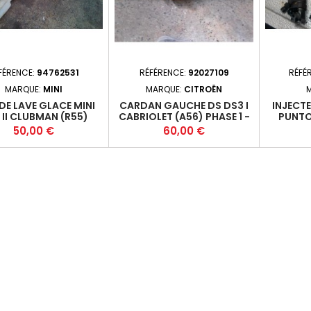
FÉRENCE:
94762531
RÉFÉRENCE:
92027109
RÉFÉ
MARQUE:
MINI
MARQUE:
CITROËN
DE LAVE GLACE MINI
CARDAN GAUCHE DS DS3 I
INJECT
 II CLUBMAN (R55)
CABRIOLET (A56) PHASE 1 -
PUNTO 
E 2 - 4P 2010-08-
2P 2012-06-2014-06 1.6I
2013-
Prix
Prix
50,00 €
60,00 €
2016-06 +
TURBO 156 (115KW) -
(55KW
5FV/5F02 / EP6CDT - M6+