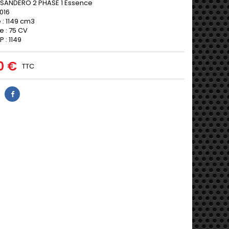
 SANDERO 2 PHASE 1 Essence
016
 : 1149 cm3
e : 75 CV
 : 1149
0 €
TTC