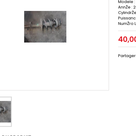
Modele :
AnnŽe : 2
CylindrŽe
Puissanc
NumŽro LP
40,0
Partager