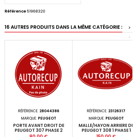
Référence
51968320
16 AUTRES PRODUITS DANS LA MÊME CATÉGORIE :
>
<
RÉFÉRENCE:
28044386
RÉFÉRENCE:
23126317
MARQUE:
PEUGEOT
MARQUE:
PEUGEOT
PORTE AVANT DROIT DE
MALLE/HAYON ARRIERE DE
PEUGEOT 307 PHASE 2
PEUGEOT 308 1 PHASE 1
Prix
Prix
80,00 €
150,00 €