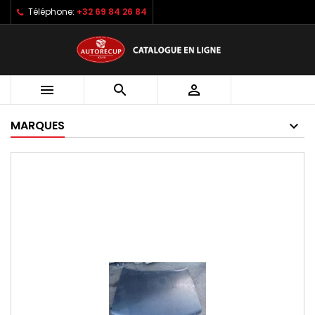
Téléphone:
+32 69 84 26 84



MARQUES