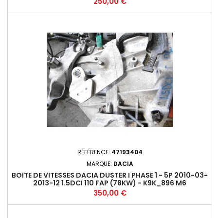
Prix
250,00 €
RÉFÉRENCE:
47193404
MARQUE:
DACIA
BOITE DE VITESSES DACIA DUSTER I PHASE 1 - 5P 2010-03-
2013-12 1.5DCI 110 FAP (78KW) - K9K_896 M6
Prix
350,00 €