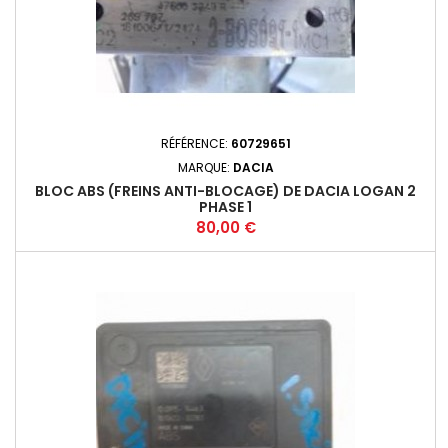
RÉFÉRENCE:
60729651
MARQUE:
DACIA
BLOC ABS (FREINS ANTI-BLOCAGE) DE DACIA LOGAN 2
PHASE 1
Prix
80,00 €