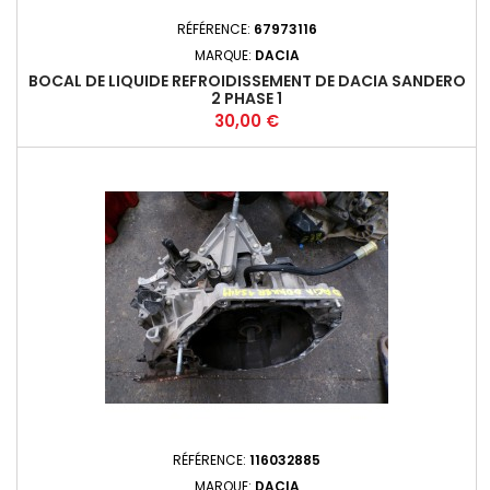
RÉFÉRENCE:
67973116
MARQUE:
DACIA
BOCAL DE LIQUIDE REFROIDISSEMENT DE DACIA SANDERO
2 PHASE 1
Prix
30,00 €
RÉFÉRENCE:
116032885
MARQUE:
DACIA