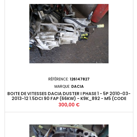
RÉFÉRENCE:
126147827
MARQUE:
DACIA
BOITE DE VITESSES DACIA DUSTER I PHASE 1 - 5P 2010-03-
2013-12 1.5DCI 90 FAP (66KW) - K9K_892 - M5 (CODE
BOITE JR5)+
Prix
300,00 €