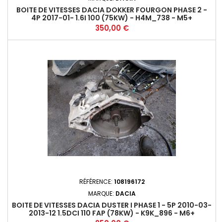
BOITE DE VITESSES DACIA DOKKER FOURGON PHASE 2 -
4P 2017-01- 1.6I 100 (75KW) - H4M_738 - M5+
Prix
350,00 €
RÉFÉRENCE:
108196172
MARQUE:
DACIA
BOITE DE VITESSES DACIA DUSTER I PHASE 1 - 5P 2010-03-
2013-12 1.5DCI 110 FAP (78KW) - K9K_896 - M6+