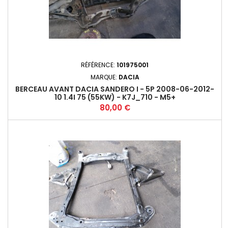
RÉFÉRENCE:
101975001
MARQUE:
DACIA
BERCEAU AVANT DACIA SANDERO I - 5P 2008-06-2012-
10 1.4I 75 (55KW) - K7J_710 - M5+
Prix
80,00 €