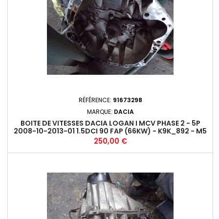
RÉFÉRENCE:
91673298
MARQUE:
DACIA
BOITE DE VITESSES DACIA LOGAN I MCV PHASE 2 - 5P
2008-10-2013-01 1.5DCI 90 FAP (66KW) - K9K_892 - M5
JR5 346+
Prix
250,00 €