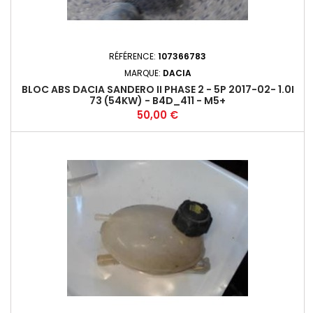
RÉFÉRENCE:
107366783
MARQUE:
DACIA
BLOC ABS DACIA SANDERO II PHASE 2 - 5P 2017-02- 1.0I
73 (54KW) - B4D_411 - M5+
Prix
50,00 €