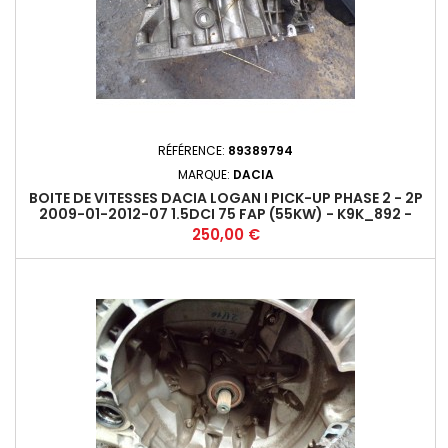
RÉFÉRENCE:
89389794
MARQUE:
DACIA
BOITE DE VITESSES DACIA LOGAN I PICK-UP PHASE 2 - 2P
2009-01-2012-07 1.5DCI 75 FAP (55KW) - K9K_892 -
M5+
Prix
250,00 €