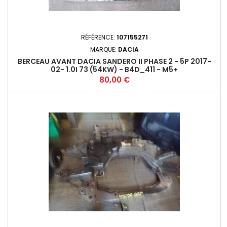
RÉFÉRENCE:
107155271
MARQUE:
DACIA
BERCEAU AVANT DACIA SANDERO II PHASE 2 - 5P 2017-
02- 1.0I 73 (54KW) - B4D_411 - M5+
Prix
80,00 €