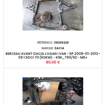
RÉFÉRENCE:
116035229
MARQUE:
DACIA
BERCEAU AVANT DACIA LOGAN I VAN - 5P 2008-01-2012-
09 1.5DCI 70 (50KW) - K9K_790/92 - M5+
Prix
80,00 €