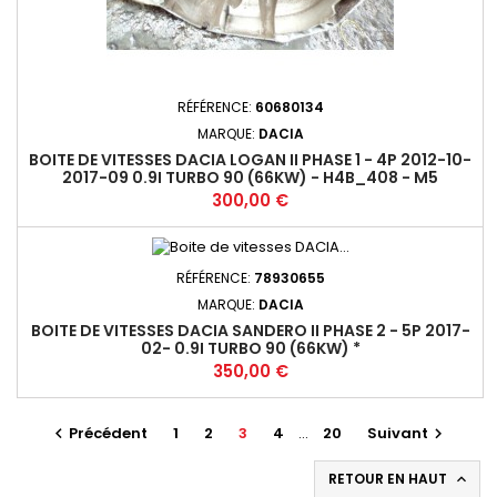
RÉFÉRENCE:
60680134
MARQUE:
DACIA
BOITE DE VITESSES DACIA LOGAN II PHASE 1 - 4P 2012-10-
2017-09 0.9I TURBO 90 (66KW) - H4B_408 - M5
Prix
300,00 €
RÉFÉRENCE:
78930655
MARQUE:
DACIA
BOITE DE VITESSES DACIA SANDERO II PHASE 2 - 5P 2017-
02- 0.9I TURBO 90 (66KW) *
Prix
350,00 €
Précédent
1
2
3
4
…
20
Suivant


RETOUR EN HAUT
