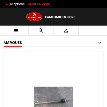
Téléphone:
+32 69 84 26 84



MARQUES